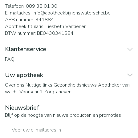
Telefoon:
089 38 01 30
E-mailadres:
info@
apotheekbijnenswaterschei.be
APB nummer:
341884
Apotheek titularis:
Liesbeth Vantienen
BTW nummer:
BE0430341884
Klantenservice
FAQ
Uw apotheek
Over ons
Nuttige links
Gezondheidsnieuws
Apotheker van
wacht
Voorschrift
Zorgtarieven
Nieuwsbrief
Blijf op de hoogte van nieuwe producten en promoties
E-mail adres