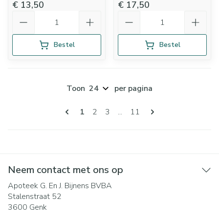
€ 13,50
€ 17,50
Aantal
Aantal
Bestel
Bestel
Toon
per pagina
Pagina's
U lees momenteel pagina
Pagina
Pagina
Pagina
1
2
3
...
11
Neem contact met ons op
Apoteek G. En J. Bijnens BVBA
Stalenstraat 52
3600
Genk