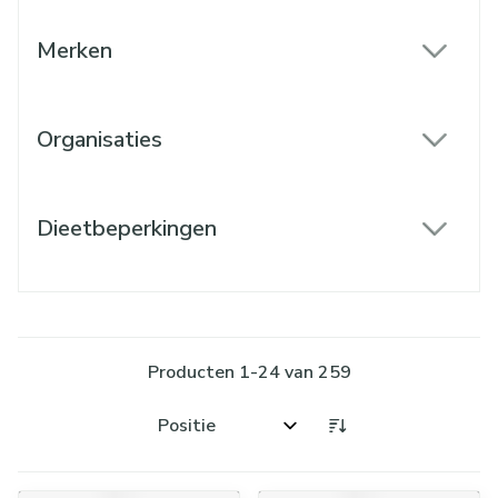
Merken
filter
Organisaties
filter
Dieetbeperkingen
filter
Producten
1
-
24
van
259
Sorteer op: