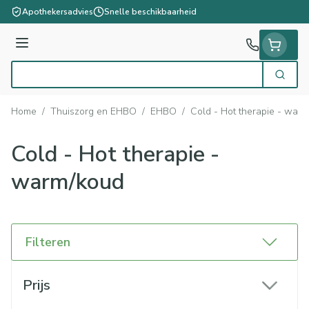
Ga naar de inhoud
Apothekersadvies
Snelle beschikbaarheid
Menu
Zoek
Product, merk, categorie...
Home
/
Thuiszorg en EHBO
/
EHBO
/
Cold - Hot therapie - war
Cold - Hot therapie -
warm/koud
Filteren
Doorgaan naar productlijst
Prijs
filter