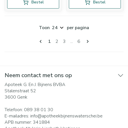
Bestel
Bestel
Toon
per pagina
Pagina's
U lees momenteel pagina
Pagina
Pagina
Pagina
1
2
3
...
6
Neem contact met ons op
Apoteek G. En J. Bijnens BVBA
Stalenstraat 52
3600
Genk
Telefoon:
089 38 01 30
E-mailadres:
info@
apotheekbijnenswaterschei.be
APB nummer:
341884