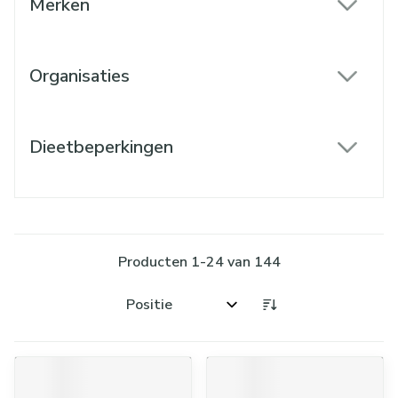
Merken
filter
Organisaties
filter
Dieetbeperkingen
filter
Producten
1
-
24
van
144
Sorteer op: