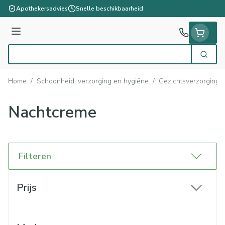
Ga naar de inhoud
Apothekersadvies
Snelle beschikbaarheid
Menu
Zoek
Product, merk, categorie...
Home
/
Schoonheid, verzorging en hygiëne
/
Gezichtsverzorging
Nachtcreme
Filteren
Doorgaan naar productlijst
Prijs
filter