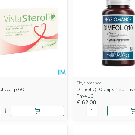
Physiomance
rol Comp 60
Dimeol Q10 Caps 180 Phy
Phy416
€ 62,00
Aantal