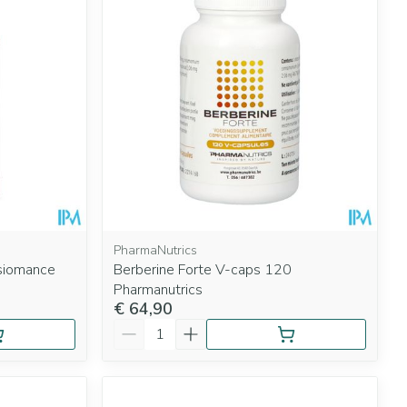
PharmaNutrics
siomance
Berberine Forte V-caps 120
Pharmanutrics
€ 64,90
Aantal