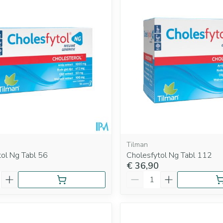
Mondmaskers
rging
Supplementen
Insectenwe
middelen
ssen
 geïrriteerde
Tilman
tol Ng Tabl 56
Cholesfytol Ng Tabl 112
€ 36,90
Zelfbruiner
Scheren
Aantal