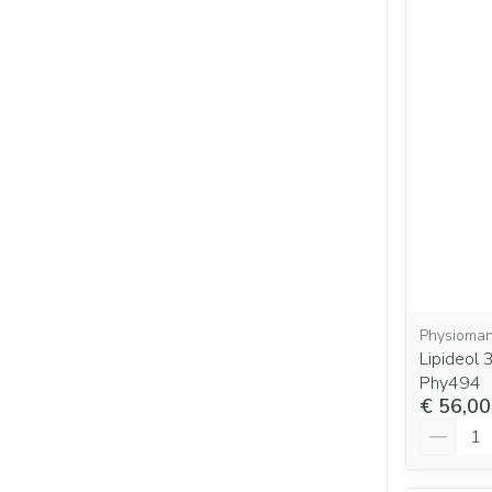
Physioman
Lipideol
Phy494
€ 56,00
Aantal