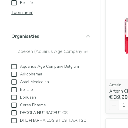
Aerosol toestel
Be-Life
Blaren
Creme, gel en s
Aerosol access
Toon meer
Eelt
Zuurstof
Eksteroog - lik
Ademhalingsst
Toon meer
Organisaties
filter
Spieren en gew
Specifiek voor
Naalden en spu
Aquarius Age Company Belgium
Lichaamsverzor
Spuiten
Arkopharma
Infecties
Deodorant
Oplossing voor i
Astel Medica sa
Arterin
Gezichtsverzorg
Naalden
Be-Life
Arterin 
Luizen
€ 39,99
Bonusan
Naalden voor in
Aantal
Ceres Pharma
pennaalden
DECOLA NUTRACEUTICS
Toon meer
Diagnostica
DHL PHARMA LOGISTICS T.A.V. FSC