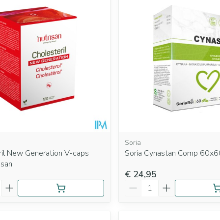
Soria
ril New Generation V-caps
Soria Cynastan Comp 60x
isan
€ 24,95
Aantal