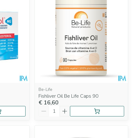
rende
Parfums en
geurproducten
Be-Life
Fishliver Oil Be Life Caps 90
€ 16,60
CBD
Aantal