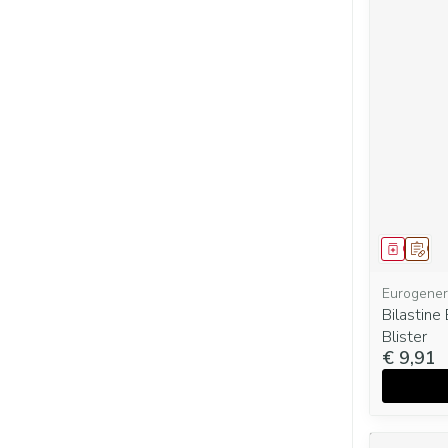
Genees
Op v
Eurogener
Bilastine
Blister
€ 9,91