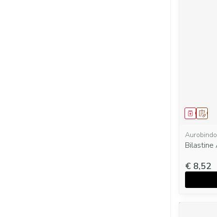
Genees
Op v
Aurobindo
Bilastin
€ 8,52