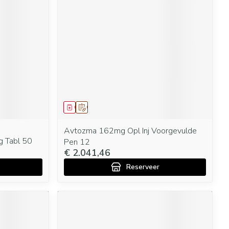
rende
Parfums en
geurproducten
Geneesmiddel
Op voorschrift
Avtozma 162mg Opl Inj Voorgevulde
g Tabl 50
Pen 12
CBD
€ 2.041,46
Reserveer