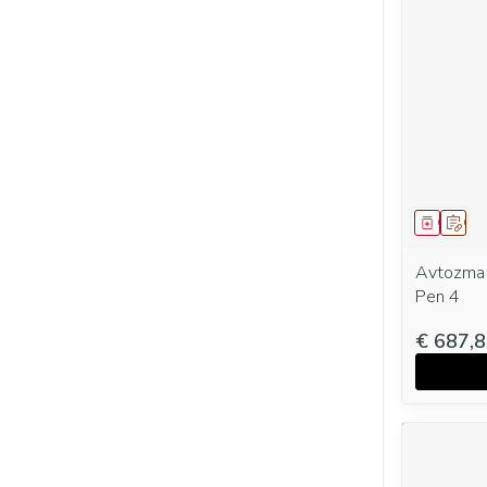
Genees
Op v
Avtozma 
Pen 4
€ 687,