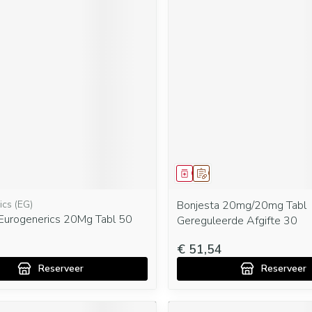
middel
oorschrift
Geneesmiddel
Op voorschrift
ics (EG)
Bonjesta 20mg/20mg Tabl
 Eurogenerics 20Mg Tabl 50
Gereguleerde Afgifte 30
€ 51,54
Reserveer
Reserveer