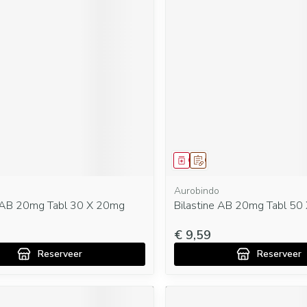
middel
oorschrift
Geneesmiddel
Op voorschrift
Aurobindo
e AB 20mg Tabl 30 X 20mg
Bilastine AB 20mg Tabl 50
€ 9,59
Reserveer
Reserveer