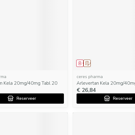
Mondmaskers
rging
Supplementen
Insectenwe
middelen
ssen
 geïrriteerde
middel
oorschrift
Geneesmiddel
Op voorschrift
rma
ceres pharma
an Kela 20mg/40mg Tabl 20
Arlevertan Kela 20mg/40m
Zelfbruiner
Scheren
€ 26,84
Reserveer
Reserveer