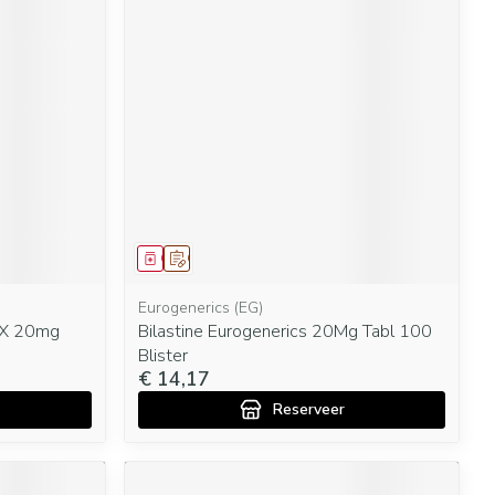
Geneesmiddel
Op voorschrift
Eurogenerics (EG)
 X 20mg
Bilastine Eurogenerics 20Mg Tabl 100
Blister
€ 14,17
Reserveer