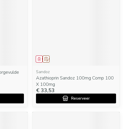
Geneesmiddel
Op voorschrift
orgevulde
Sandoz
Azathioprin Sandoz 100mg Comp 100
X 100mg
€ 33,53
Reserveer