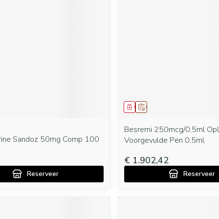
middel
oorschrift
Geneesmiddel
Op voorschrift
Besremi 250mcg/0,5ml Opl 
rine Sandoz 50mg Comp 100
Voorgevulde Pen 0,5ml
€ 1.902,42
Reserveer
Reserveer