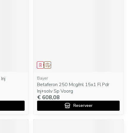
Geneesmiddel
Op voorschrift
Inj
Bayer
Betaferon 250 Mcg/ml 15x1 Fl Pdr
Inj+solv Sp Voorg
€ 608,08
Reserveer