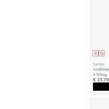
Genees
Op v
Sandoz
Azathiop
X 50mg
€ 23,79