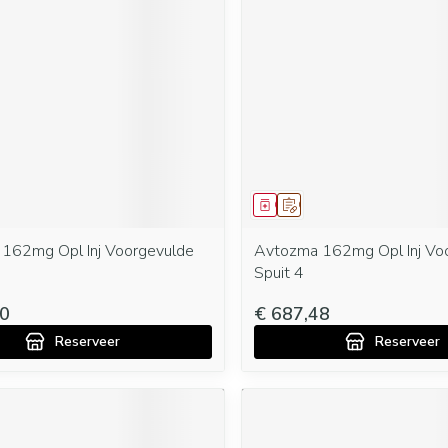
middel
oorschrift
Geneesmiddel
Op voorschrift
162mg Opl Inj Voorgevulde
Avtozma 162mg Opl Inj Vo
Spuit 4
80
€ 687,48
Reserveer
Reserveer