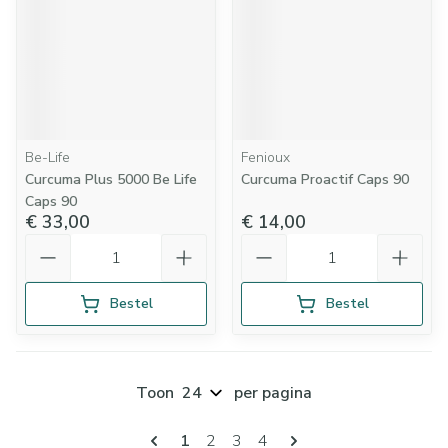
Be-Life
Fenioux
Curcuma Plus 5000 Be Life
Curcuma Proactif Caps 90
Caps 90
€ 33,00
€ 14,00
Aantal
Aantal
Bestel
Bestel
Toon
per pagina
Pagina's
U lees momenteel pagina
Pagina
Pagina
Pagina
1
2
3
4