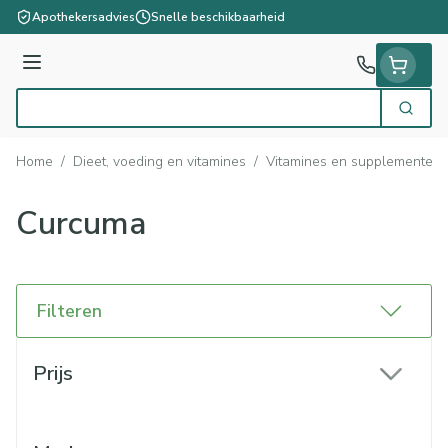
Ga naar de inhoud
Apothekersadvies
Snelle beschikbaarheid
Menu
Zoek
Product, merk, categorie...
Home
/
Dieet, voeding en vitamines
/
Vitamines en supplementen
Curcuma
Filteren
Doorgaan naar productlijst
Prijs
filter