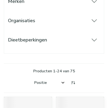
Merken
filter
Organisaties
filter
Dieetbeperkingen
filter
Producten
1
-
24
van
75
Sorteer op: