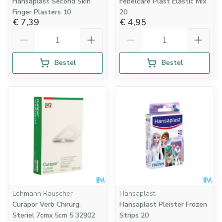
Hansaplast Second Skin
Febelcare Plast Elastic Mix
Finger Plasters 10
20
€ 7,39
€ 4,95
Aantal
Aantal
Bestel
Bestel
Lohmann Rauscher
Hansaplast
Curapor Verb Chirurg.
Hansaplast Pleister Frozen
Steriel 7cmx 5cm 5 32902
Strips 20