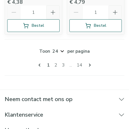
€ 4,38
€ 4,79
Aantal
Aantal
Bestel
Bestel
Toon
per pagina
Pagina's
U lees momenteel pagina
Pagina
Pagina
Pagina
1
2
3
...
14
Neem contact met ons op
Klantenservice