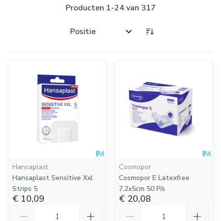
Producten
1
-
24
van
317
Sorteer op:
Hansaplast
Cosmopor
Hansaplast Sensitive Xxl
Cosmopor E Latexfree
Strips 5
7,2x5cm 50 P/s
€ 10,09
€ 20,08
Aantal
Aantal