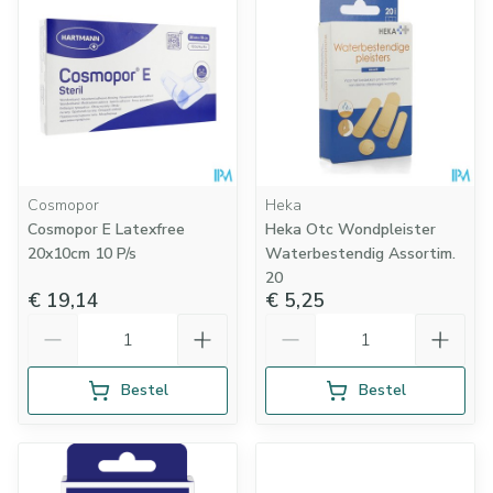
Cosmopor
Heka
Cosmopor E Latexfree
Heka Otc Wondpleister
20x10cm 10 P/s
Waterbestendig Assortim.
20
€ 19,14
€ 5,25
Aantal
Aantal
Bestel
Bestel