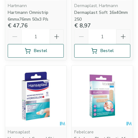
Hartmann
Dermaplast, Hartmann
Hartmann Omnistrip
Dermaplast Soft 16x40mm
6mmx76mm 50x3 P/s
250
€ 47,76
€ 8,97
Aantal
Aantal
Bestel
Bestel
Hansaplast
Febelcare