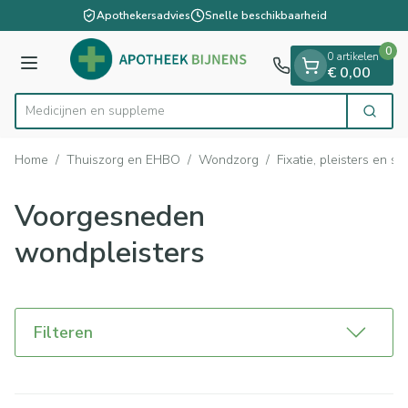
Dia 1 van 1
Ga naar de inhoud
Apothekersadvies
Snelle beschikbaarheid
0
0 artikelen
Menu
€ 0,00
Me
Zoek
Product, merk, categorie...
Home
/
Thuiszorg en EHBO
/
Wondzorg
/
Fixatie, pleisters en sp
Voorgesneden
wondpleisters
Filteren