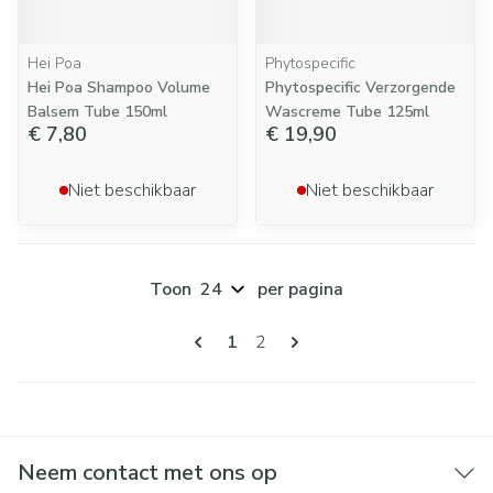
Hei Poa
Phytospecific
Hei Poa Shampoo Volume
Phytospecific Verzorgende
Balsem Tube 150ml
Wascreme Tube 125ml
€ 7,80
€ 19,90
Niet beschikbaar
Niet beschikbaar
Toon
per pagina
Pagina's
U lees momenteel pagina
Pagina
1
2
Neem contact met ons op