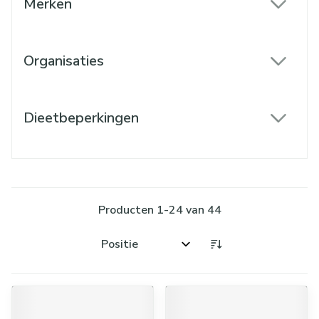
Merken
filter
Organisaties
filter
Dieetbeperkingen
filter
Producten
1
-
24
van
44
Sorteer op: