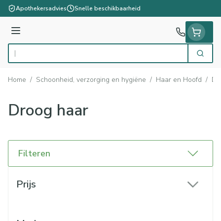
Ga naar de inhoud
Apothekersadvies
Snelle beschikbaarheid
Menu
Zoek
Product, merk, categorie...
Home
/
Schoonheid, verzorging en hygiëne
/
Haar en Hoofd
/
Dr
Droog haar
Filteren
Doorgaan naar productlijst
Prijs
filter