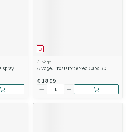
Geneesmiddel
A. Vogel
elspray
A.Vogel ProstaforceMed Caps 30
€ 18,99
Aantal