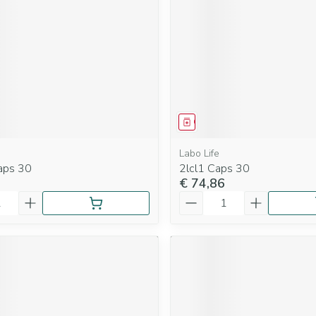
Nagelbijten
Overige diabetes producten
Zonnebank
Accessoires
doorn
Nagelversterkend
Naalden voor insulinespuiten
Voorbereidi
elsel
Hormonaal stelsel
Gynaecolog
Toon meer
Toon meer
Toon meer
richten
Zenuwstelsel
Slapelooshe
en stress
 mannen
iten
Make-up
Sondes, baxters en
Seksualitei
Bandages e
catheters
hygiene
- orthopedi
middel
Geneesmiddel
verbanden
ging
Make-up penselen en
Sondes
Condooms en
Immuniteit
Allergie
gebruiksvoorwerpen
Labo Life
njectie
Buik
aps 30
2lcl1 Caps 30
Accessoires voor sondes
Intiem welzi
Eyeliner - oogpotlood
€ 74,86
ing
Arm
Aantal
Baxters
Intieme verz
Mascara
Acne
Oor
sulinepen -
Elleboog
Catheters
Massage
Oogschaduw
Enkel en voe
Toon meer
Toon meer
Afslanken
Homeopath
Toon meer