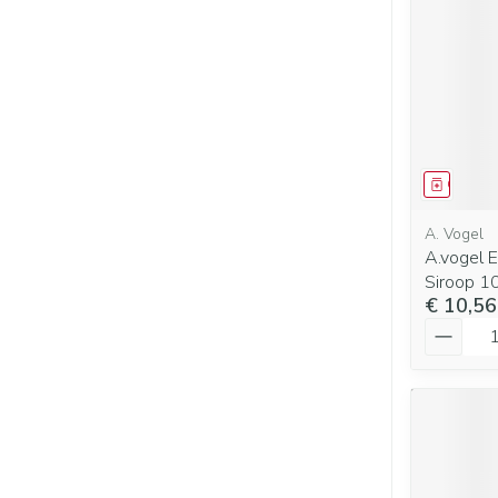
Genees
A. Vogel
A.vogel 
Siroop 1
€ 10,56
Aantal