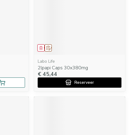
Geneesmiddel
Op voorschrift
Labo Life
2lpapi Caps 30x380mg
€ 45,44
Reserveer