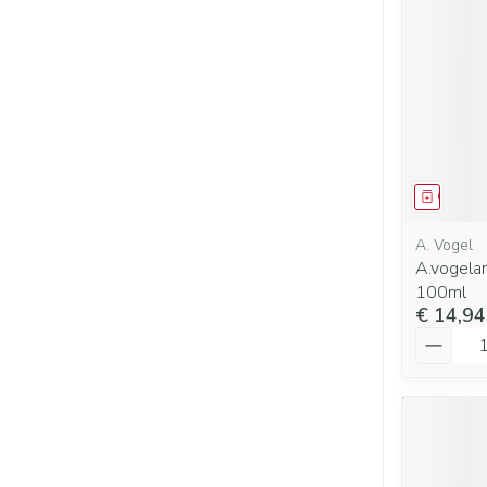
Genees
A. Vogel
A.vogela
100ml
€ 14,94
Aantal