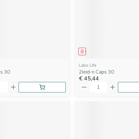
Mondmaskers
rging
Supplementen
Insectenwe
middelen
ssen
 geïrriteerde
middel
Geneesmiddel
Labo Life
ps 30
2leid-n Caps 30
€ 45,44
Aantal
Zelfbruiner
Scheren