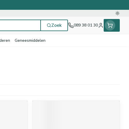
Oversc
Zoek
089 38 01 30
Klant menu
deren
Geneesmiddelen
en
ten
ts
Handen
Voedingstherapie &
Zicht
Gemmotherapie
Incontinentie
Paarden
Mineralen, vitaminen en
ten
welzijn
tonica
ren
Handverzorging
Onderleggers
Ogen
Mineralen
gewrichten
Steunkousen
n
pslingerie
Handhygiëne
Luierbroekje
en - detox
Neus
Vitaminen
n hygiëne
Manicure & pedicure
Inlegverband
Keel
n supplementen
Incontinentieslips
Botten, spieren en
Toon meer
gewrichten
ogels
Fytotherapie
Wondzorg