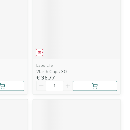
apie
Toon meer
Diagnosetesten en
Mond en keel
stress
Vlooien en teken
meetapparatuur
Oren
Zuigtabletten
Alcoholtest
g
Oordopjes
herapie -
en -druppels
Spray - oplossing
Mond, muil of snavel
Bloeddrukmeter
s
Oorreiniging
Geneesmiddel
Cholesteroltest
en
Oordruppels
Hartslagmeter
lpmiddelen
Labo Life
2larth Caps 30
Toon meer
€ 36,77
Aantal
herming
ning en -
Hygiëne
Ergonomie
Aambeien
s
Bad en douche
Ademhaling en zuurstof
e
Badkamer