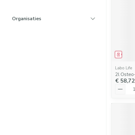
Vitaliteit 50+
Toon submenu voor Vitaliteit 5
Thuiszorg
Huid
Nagels en hoe
Organisaties
Natuur geneeskunde
Mond
filter
Plantaardige o
Toon submenu voor Natuur gen
Batterijen
Ontsmetten en
Droge mond
desinfecteren
Thuiszorg en EHBO
Toebehoren
Spijsvertering
Toon submenu voor Thuiszorg 
Elektrische tan
Schimmels
Steriel materiaa
Dieren en insecten
Genees
Interdentaal - fl
Koortsblaasjes -
Toon submenu voor Dieren en i
Vacht, huid of
Kunstgebit
Jeuk
Labo Life
Geneesmiddelen
2l Osteo
Toon submenu voor Geneesmidd
Toon meer
€ 58,72
Aantal
Voeten en ben
Aerosoltherapi
Zware benen
zuurstof
Droge voeten, e
Tabletten
Aerosol toestel
Blaren
Creme, gel en s
Aerosol access