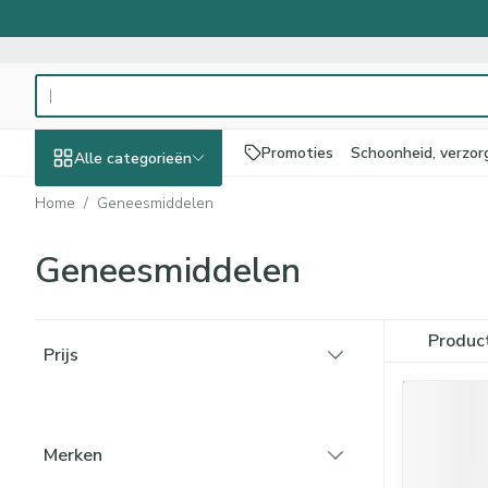
Ga naar de inhoud
Product, merk, categorie...
Promoties
Schoonheid, verzor
Alle categorieën
Home
/
Geneesmiddelen
Promoties
Geneesmiddelen
Schoonheid,
Haar en Hoofd
Afslanken
Zwangerschap
Geheugen
Aromatherapi
Lenzen en brill
Insecten
Maag darm ste
verzorging en hygiëne
Toon submenu voor Schoonheid,
Kammen - ontw
Maaltijdvervang
Zwangerschapsl
Verstuiver
Lensproducten
Verzorging inse
Maagzuur
Doorgaan naar productlijst
Produc
Dieet, voeding en
Seksualiteit
Beschadigd haa
Eetlustremmer
Borstvoeding
Essentiële oliën
Brillen
Anti insecten
Lever, galblaas
Prijs
vitamines
hoofdirritatie
filter
Toon submenu voor Dieet, voedi
Platte buik
Lichaamsverzor
Complex - comb
Teken tang of p
Braken
Styling - spray 
Vetverbranders
Vitamines en s
Laxeermiddelen
Zwangerschap en
Zware benen
kinderen
Verzorging
Merken
Toon submenu voor Zwangersch
Toon meer
Toon meer
Toon meer
filter
Oligo-element
Honden
Toon meer