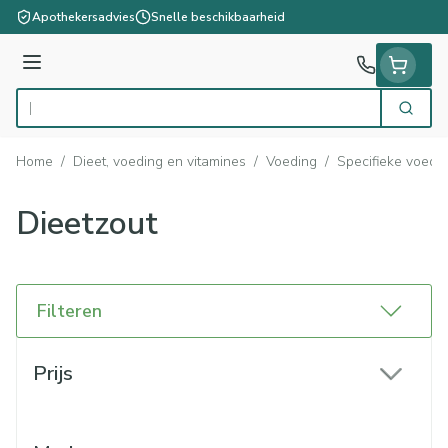
Ga naar de inhoud
Apothekersadvies
Snelle beschikbaarheid
Menu
Zoek
Product, merk, categorie...
Home
/
Dieet, voeding en vitamines
/
Voeding
/
Specifieke voedi
Dieetzout
Filteren
Doorgaan naar productlijst
Prijs
filter