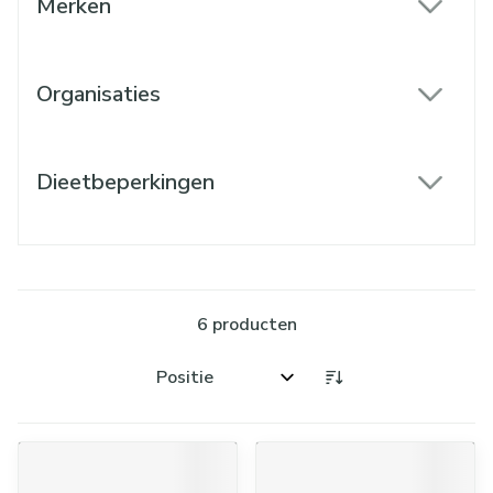
Merken
filter
Organisaties
filter
Dieetbeperkingen
filter
6
producten
Sorteer op: