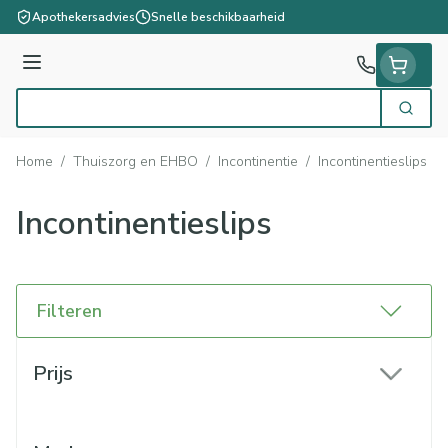
Ga naar de inhoud
Apothekersadvies
Snelle beschikbaarheid
Menu
Zoek
Product, merk, categorie...
Home
/
Thuiszorg en EHBO
/
Incontinentie
/
Incontinentieslips
Incontinentieslips
Filteren
Doorgaan naar productlijst
Prijs
filter