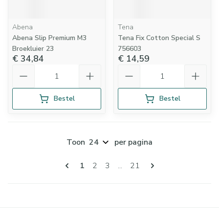
Abena
Tena
Abena Slip Premium M3
Tena Fix Cotton Special S
Broekluier 23
756603
€ 34,84
€ 14,59
Aantal
Aantal
Bestel
Bestel
Toon
per pagina
Pagina's
U lees momenteel pagina
Pagina
Pagina
Pagina
1
2
3
...
21