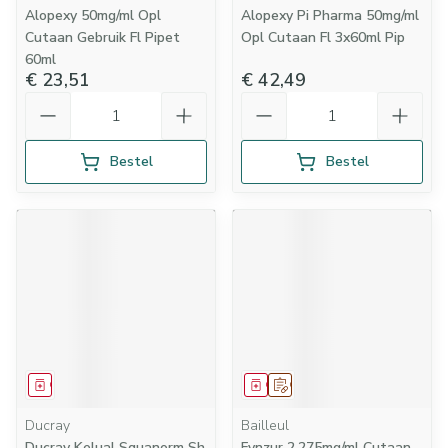
Alopexy 50mg/ml Opl
Alopexy Pi Pharma 50mg/ml
Cutaan Gebruik Fl Pipet
Opl Cutaan Fl 3x60ml Pip
60ml
€ 23,51
€ 42,49
Aantal
Aantal
Bestel
Bestel
Geneesmiddel
Geneesmiddel
Op voorschrift
Ducray
Bailleul
Ducray Kelual Squanorm Sh
Fynzur 2,275mg/ml Cutaan