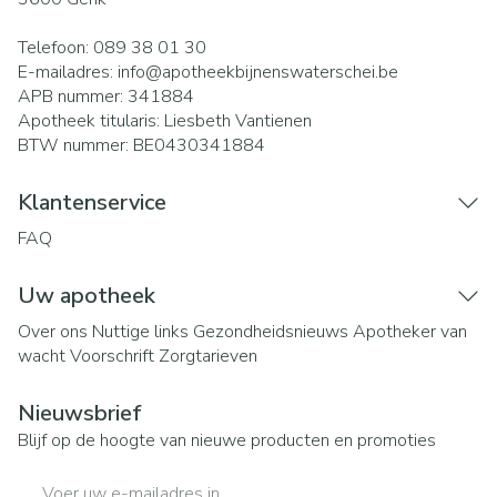
Telefoon:
089 38 01 30
E-mailadres:
info@
apotheekbijnenswaterschei.be
APB nummer:
341884
Apotheek titularis:
Liesbeth Vantienen
BTW nummer:
BE0430341884
Klantenservice
FAQ
Uw apotheek
Over ons
Nuttige links
Gezondheidsnieuws
Apotheker van
wacht
Voorschrift
Zorgtarieven
Nieuwsbrief
Blijf op de hoogte van nieuwe producten en promoties
E-mail adres