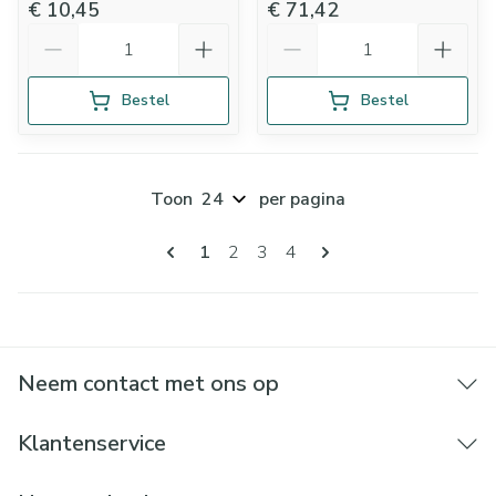
€ 10,45
€ 71,42
Aantal
Aantal
Bestel
Bestel
Toon
per pagina
Pagina's
U lees momenteel pagina
Pagina
Pagina
Pagina
1
2
3
4
Neem contact met ons op
Klantenservice