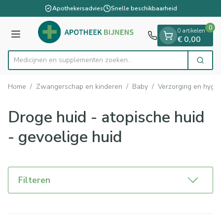
Dia 1 van 1
Ga naar de inhoud
Apothekersadvies
Snelle beschikbaarheid
0
0 artikelen
Menu
€ 0,00
Medicijnen en supplementen z
Zoek
Product, merk, categorie...
Home
/
Zwangerschap en kinderen
/
Baby
/
Verzorging en hygi
Droge huid - atopische huid
- gevoelige huid
Filteren