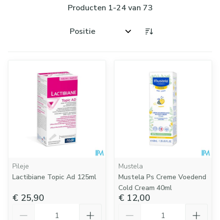
Producten
1
-
24
van
73
Sorteer op:
Pileje
Mustela
Lactibiane Topic Ad 125ml
Mustela Ps Creme Voedend
Cold Cream 40ml
€ 25,90
€ 12,00
Aantal
Aantal