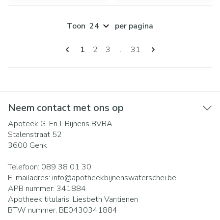
Toon
per pagina
Pagina's
U lees momenteel pagina
Pagina
Pagina
Pagina
1
2
3
...
31
Neem contact met ons op
Apoteek G. En J. Bijnens BVBA
Stalenstraat 52
3600
Genk
Telefoon:
089 38 01 30
E-mailadres:
info@
apotheekbijnenswaterschei.be
APB nummer:
341884
Apotheek titularis:
Liesbeth Vantienen
BTW nummer:
BE0430341884