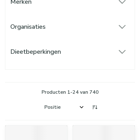
Merken
filter
Organisaties
filter
Dieetbeperkingen
filter
Producten
1
-
24
van
740
Sorteer op: