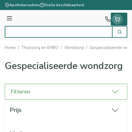
Ga naar de inhoud
Apothekersadvies
Snelle beschikbaarheid
Menu
Zoek
Product, merk, categorie...
Home
/
Thuiszorg en EHBO
/
Wondzorg
/
Gespecialiseerde won
Gespecialiseerde wondzorg
Filteren
Doorgaan naar productlijst
Prijs
filter