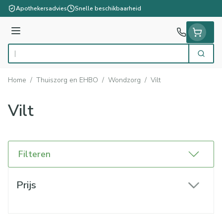
Ga naar de inhoud
Apothekersadvies
Snelle beschikbaarheid
Menu
Zoek
Product, merk, categorie...
Home
/
Thuiszorg en EHBO
/
Wondzorg
/
Vilt
Vilt
Filteren
Doorgaan naar productlijst
Prijs
filter