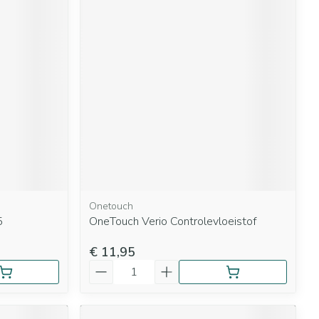
Onetouch
5
OneTouch Verio Controlevloeistof
€ 11,95
Aantal