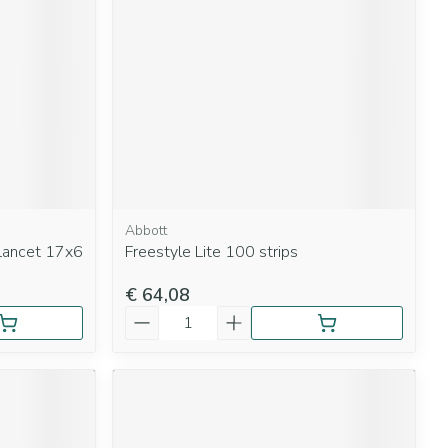
rende
Parfums en
geurproducten
Abbott
 Lancet 17x6
Freestyle Lite 100 strips
€ 64,08
CBD
Aantal