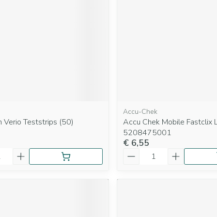
Mondmaskers
rging
Supplementen
Insectenwe
middelen
ssen
 geïrriteerde
Accu-Chek
Verio Teststrips (50)
Accu Chek Mobile Fastclix
5208475001
€ 6,55
Zelfbruiner
Scheren
Aantal