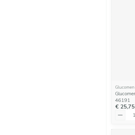
Glucomen
Glucomen
46191
€ 25,75
Aantal