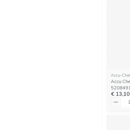
Accu-Che
Accu Che
520849
€ 13,10
Aantal