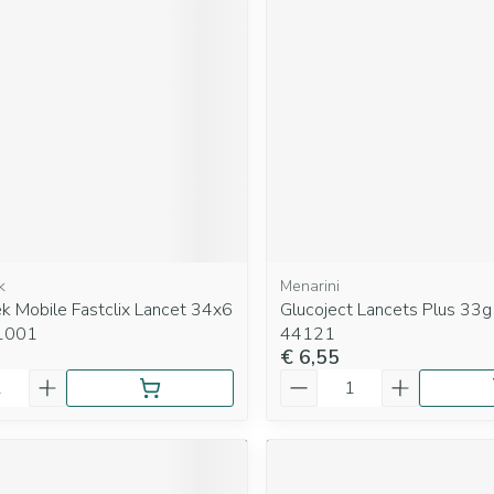
k
Menarini
k Mobile Fastclix Lancet 34x6
Glucoject Lancets Plus 33
1001
44121
€ 6,55
Aantal