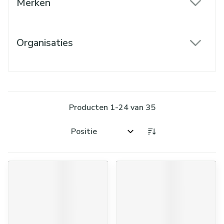
Merken
filter
Organisaties
filter
Producten
1
-
24
van
35
Sorteer op: