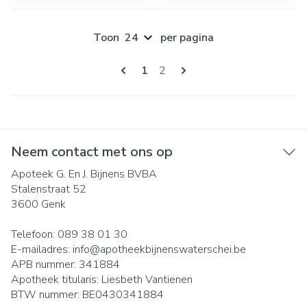
Toon
per pagina
Pagina's
U lees momenteel pagina
Pagina
1
2
Neem contact met ons op
Apoteek G. En J. Bijnens BVBA
Stalenstraat 52
3600
Genk
Telefoon:
089 38 01 30
E-mailadres:
info@
apotheekbijnenswaterschei.be
APB nummer:
341884
Apotheek titularis:
Liesbeth Vantienen
BTW nummer:
BE0430341884