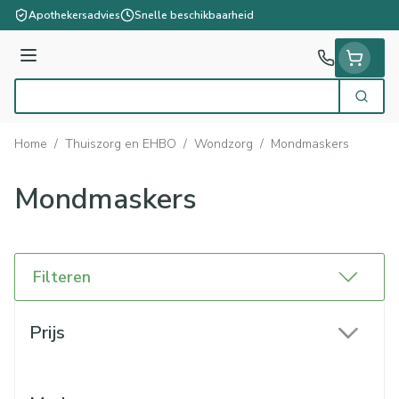
Ga naar de inhoud
Apothekersadvies
Snelle beschikbaarheid
Menu
Zoek
Product, merk, categorie...
Home
/
Thuiszorg en EHBO
/
Wondzorg
/
Mondmaskers
Mondmaskers
Filteren
Doorgaan naar productlijst
Prijs
filter