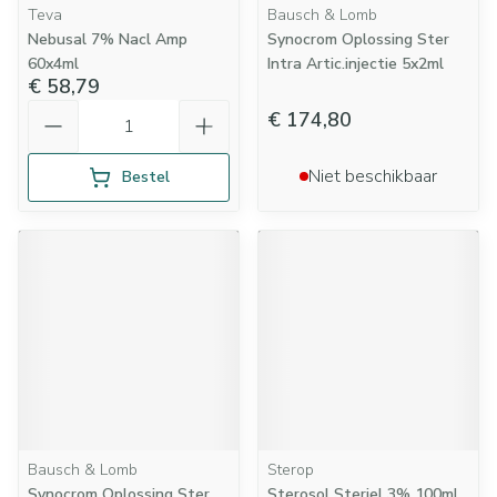
Teva
Bausch & Lomb
Nebusal 7% Nacl Amp
Synocrom Oplossing Ster
60x4ml
Intra Artic.injectie 5x2ml
€ 58,79
Aantal
€ 174,80
Niet beschikbaar
Bestel
Bausch & Lomb
Sterop
Synocrom Oplossing Ster
Sterosol Steriel 3% 100ml