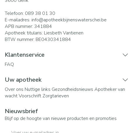
3600
Genk
Telefoon:
089 38 01 30
E-mailadres:
info@
apotheekbijnenswaterschei.be
APB nummer:
341884
Apotheek titularis:
Liesbeth Vantienen
BTW nummer:
BE0430341884
Klantenservice
FAQ
Uw apotheek
Over ons
Nuttige links
Gezondheidsnieuws
Apotheker van
wacht
Voorschrift
Zorgtarieven
Nieuwsbrief
Blijf op de hoogte van nieuwe producten en promoties
E-mail adres