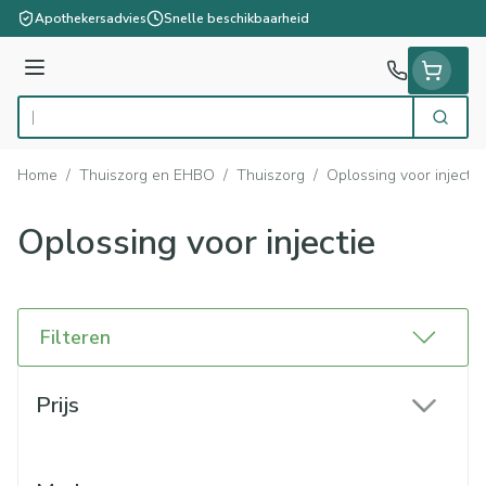
Ga naar de inhoud
Apothekersadvies
Snelle beschikbaarheid
Menu
Zoek
Product, merk, categorie...
Home
/
Thuiszorg en EHBO
/
Thuiszorg
/
Oplossing voor injectie
Oplossing voor injectie
Filteren
Doorgaan naar productlijst
Prijs
filter