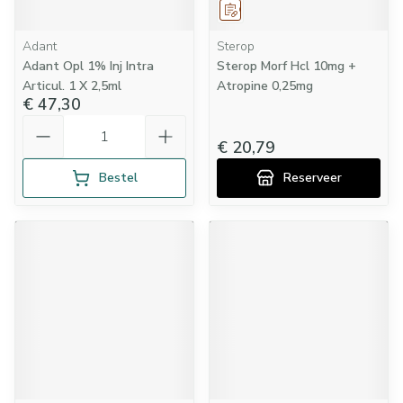
Op voorschrift
Adant
Sterop
Adant Opl 1% Inj Intra
Sterop Morf Hcl 10mg +
Articul. 1 X 2,5ml
Atropine 0,25mg
€ 47,30
Aantal
€ 20,79
Bestel
Reserveer