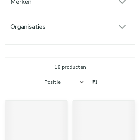
Merken
filter
Organisaties
filter
18
producten
Sorteer op: