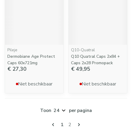
Pileje
Q10-Quatral
Dermobiane Age Protect
Q10 Quatral Caps 2x84 +
Caps 60x721mg
Caps 2x28 Promopack
€ 27,30
€ 49,95
Niet beschikbaar
Niet beschikbaar
Toon
per pagina
Pagina's
U lees momenteel pagina
Pagina
1
2