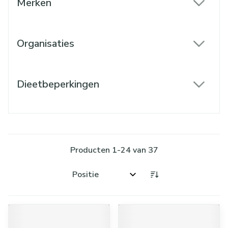
Merken
filter
Organisaties
filter
Dieetbeperkingen
filter
Producten
1
-
24
van
37
Sorteer op: