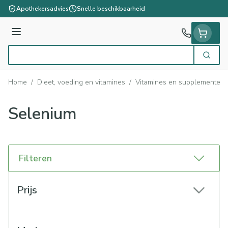
Ga naar de inhoud
Apothekersadvies
Snelle beschikbaarheid
Menu
Zoek
Product, merk, categorie...
Home
/
Dieet, voeding en vitamines
/
Vitamines en supplementen
Selenium
Filteren
Doorgaan naar productlijst
Prijs
filter