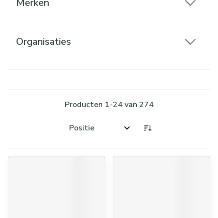
Merken
filter
Organisaties
filter
Producten
1
-
24
van
274
Sorteer op: