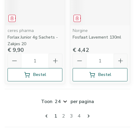
Geneesmiddel
Geneesmiddel
ceres pharma
Norgine
Forlax Junior 4g Sachets -
Fosfaat Lavement 130ml
Zakjes 20
€ 9,90
€ 4,42
Aantal
Aantal
Bestel
Bestel
Toon
per pagina
Pagina's
U lees momenteel pagina
Pagina
Pagina
Pagina
1
2
3
4