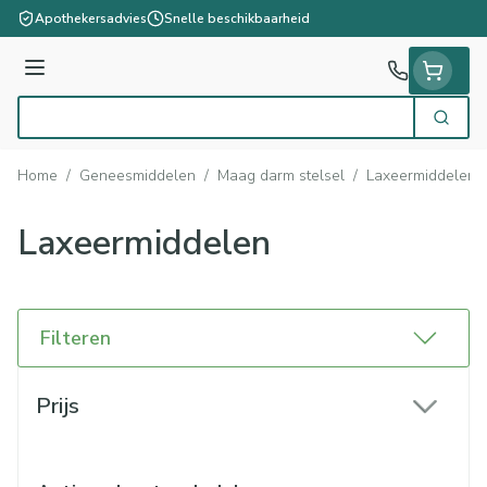
Ga naar de inhoud
Apothekersadvies
Snelle beschikbaarheid
Menu
Zoek
Product, merk, categorie...
Home
/
Geneesmiddelen
/
Maag darm stelsel
/
Laxeermiddelen
Laxeermiddelen
Filteren
Doorgaan naar productlijst
Prijs
filter