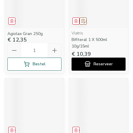
Geneesmiddel
Geneesmiddel
Op voorschrift
Viatris
Agiolax Gran 250g
€ 12,35
Bifiteral 1 X 500ml
Aantal
10g/15ml
€ 10,39
Bestel
Reserveer
Geneesmiddel
Geneesmiddel