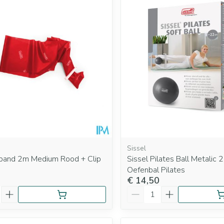
Mondmaskers
rging
Supplementen
Insectenwe
middelen
ssen
 geïrriteerde
Sissel
itband 2m Medium Rood + Clip
Sissel Pilates Ball Metalic
Zelfbruiner
Scheren
Oefenbal Pilates
€ 14,50
Aantal