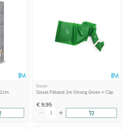
rende
Parfums en
geurproducten
Sissel
 22cm
Sissel Fitband 2m Strong Groen + Clip
CBD
€ 9,95
Aantal