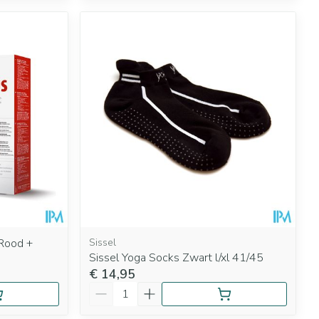
 Rood +
Sissel
Sissel Yoga Socks Zwart l/xl 41/45
€ 14,95
Aantal