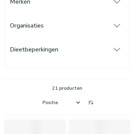
Merken
filter
Organisaties
filter
Dieetbeperkingen
filter
21
producten
Sorteer op: