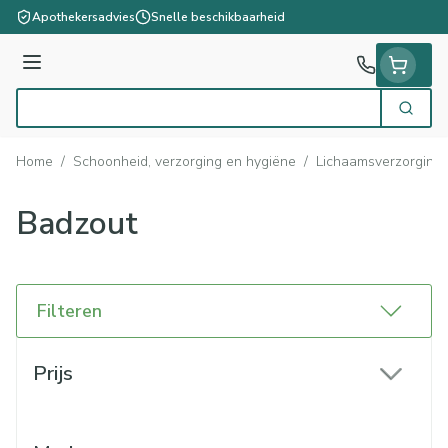
Ga naar de inhoud
Apothekersadvies
Snelle beschikbaarheid
Menu
Zoek
Product, merk, categorie...
Home
/
Schoonheid, verzorging en hygiëne
/
Lichaamsverzorging
Badzout
Filteren
Doorgaan naar productlijst
Prijs
filter