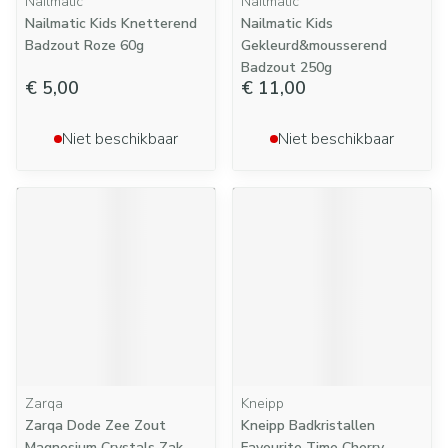
Nailmatic
Nailmatic
Nailmatic Kids Knetterend
Nailmatic Kids
Badzout Roze 60g
Gekleurd&mousserend
Badzout 250g
€ 5,00
€ 11,00
Niet beschikbaar
Niet beschikbaar
Zarqa
Kneipp
Zarqa Dode Zee Zout
Kneipp Badkristallen
Magnesium Crystals Zak
Favourite Time Cherry