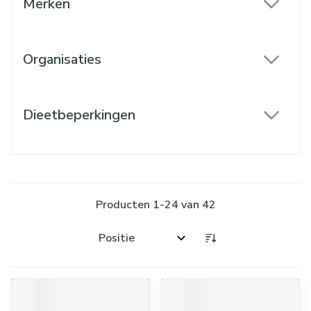
Merken
filter
Organisaties
filter
Dieetbeperkingen
filter
Producten
1
-
24
van
42
Sorteer op: