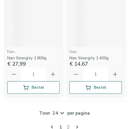
Nan
Nan
Nan Sinergity 1 800g
Nan Sinergity 1 400g
€ 27,99
€ 14,67
Aantal
Aantal
Bestel
Bestel
Toon
per pagina
Pagina's
U lees momenteel pagina
Pagina
1
2