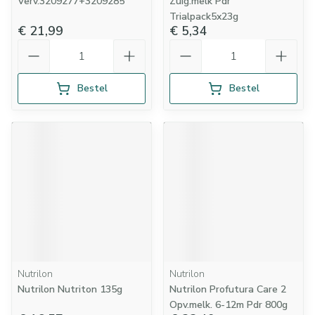
Verv.3209277+3209285
Zuig.melk Pdr
Trialpack5x23g
€ 21,99
€ 5,34
Aantal
Aantal
Bestel
Bestel
Nutrilon
Nutrilon
Nutrilon Nutriton 135g
Nutrilon Profutura Care 2
Opv.melk. 6-12m Pdr 800g