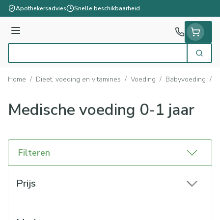
Ga naar de inhoud
Apothekersadvies
Snelle beschikbaarheid
Menu
Zoek
Product, merk, categorie...
Home
/
Dieet, voeding en vitamines
/
Voeding
/
Babyvoeding
/
M
Medische voeding 0-1 jaar
Filteren
Doorgaan naar productlijst
Prijs
filter