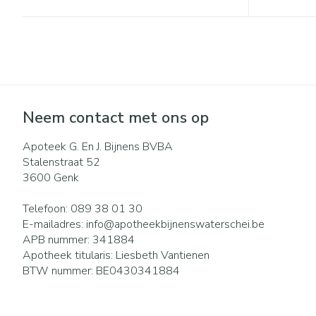
Eelt
Zuurstof
Eksteroog - lik
Ademhalingsst
Toon meer
Spieren en gew
Specifiek voor
Naalden en spu
Neem contact met ons op
Lichaamsverzor
Spuiten
Apoteek G. En J. Bijnens BVBA
Infecties
Stalenstraat 52
Deodorant
Oplossing voor i
3600
Genk
Gezichtsverzorg
Naalden
Luizen
Telefoon:
089 38 01 30
Naalden voor in
E-mailadres:
info@
apotheekbijnenswaterschei.be
pennaalden
APB nummer:
341884
Toon meer
Diagnostica
Apotheek titularis:
Liesbeth Vantienen
BTW nummer:
BE0430341884
Haar