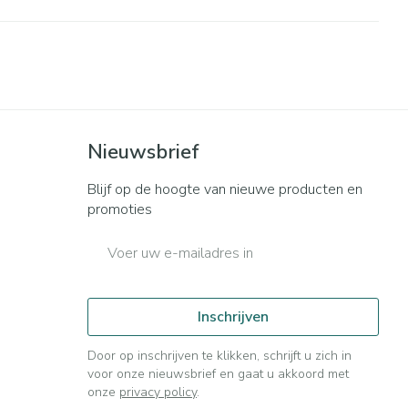
Bed
ng zon
Doorliggen - decubitis
ie
Urinewegen
Toon meer
id, spanning
Stoppen met roken
t en intieme
n Orthopedie
Gezichtsreiniging -
Instrumenten
Nieuwsbrief
sche
ontschminken
Blijf op de hoogte van nieuwe producten en
 anticonceptie
Reinigingsmelk, - crème, -
Anti tumor middelen
promoties
olie en gel
jn
E-mail adres
Tonic - lotion
orging
Anesthesie
Micellair water
t
Specifiek voor de ogen
Inschrijven
ie
Diverse geneesmiddelen
Toon meer
Door op inschrijven te klikken, schrijft u zich in
voor onze nieuwsbrief en gaat u akkoord met
onze
privacy policy
.