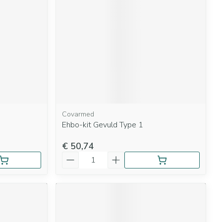
rende
Parfums en
geurproducten
Covarmed
Ehbo-kit Gevuld Type 1
€ 50,74
CBD
Aantal