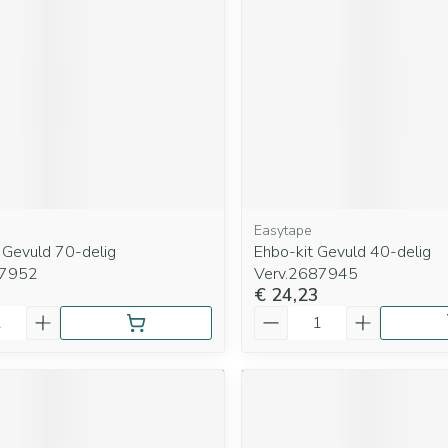
Mondmaskers
rging
Supplementen
Insectenwe
middelen
ssen
 geïrriteerde
Easytape
 Gevuld 70-delig
Ehbo-kit Gevuld 40-delig
87952
Verv.2687945
€ 24,23
Zelfbruiner
Scheren
Aantal