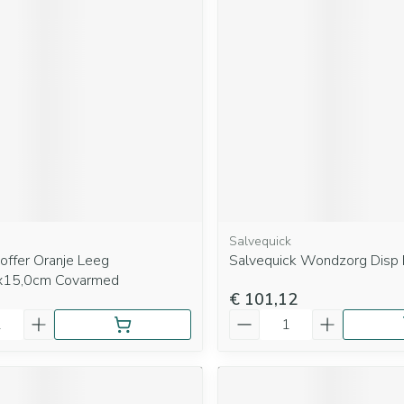
Salvequick
offer Oranje Leeg
Salvequick Wondzorg Disp
x15,0cm Covarmed
€ 101,12
Aantal