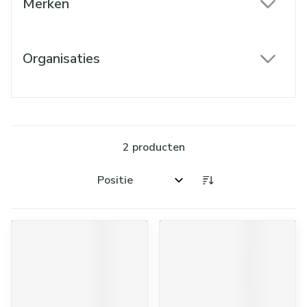
Merken
filter
Organisaties
filter
2
producten
Sorteer op: