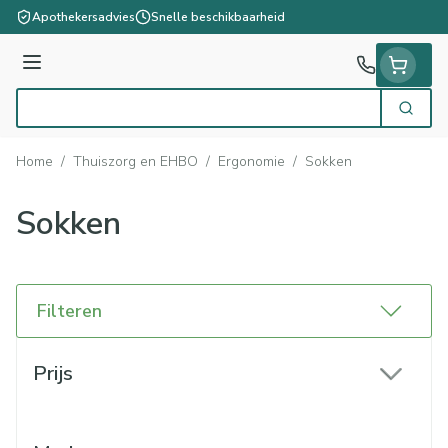
Ga naar de inhoud
Apothekersadvies
Snelle beschikbaarheid
Menu
Zoek
Product, merk, categorie...
Home
/
Thuiszorg en EHBO
/
Ergonomie
/
Sokken
Sokken
Filteren
Doorgaan naar productlijst
Prijs
filter