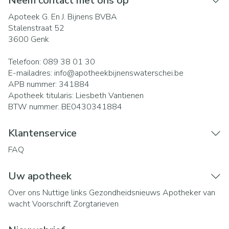
Neem contact met ons op
Apoteek G. En J. Bijnens BVBA
Stalenstraat 52
3600
Genk
Telefoon:
089 38 01 30
E-mailadres:
info@
apotheekbijnenswaterschei.be
APB nummer:
341884
Apotheek titularis:
Liesbeth Vantienen
BTW nummer:
BE0430341884
Klantenservice
FAQ
Uw apotheek
Over ons
Nuttige links
Gezondheidsnieuws
Apotheker van
wacht
Voorschrift
Zorgtarieven