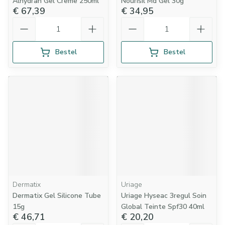
Alhydran Gel Creme 250ml
Nourisil Md Gel 30g
€ 67,39
€ 34,95
Aantal
Aantal
Bestel
Bestel
Dermatix
Uriage
Dermatix Gel Silicone Tube
Uriage Hyseac 3regul Soin
15g
Global Teinte Spf30 40ml
€ 46,71
€ 20,20