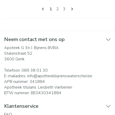
Pagina's
U lees momenteel pagina
Pagina
Pagina
1
2
3
Neem contact met ons op
Apoteek G. En J. Bijnens BVBA
Stalenstraat 52
3600
Genk
Telefoon:
089 38 01 30
E-mailadres:
info@
apotheekbijnenswaterschei.be
APB nummer:
341884
Apotheek titularis:
Liesbeth Vantienen
BTW nummer:
BE0430341884
Klantenservice
FAQ