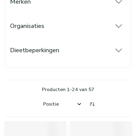
Merken
filter
Organisaties
filter
Dieetbeperkingen
filter
Producten
1
-
24
van
57
Sorteer op: