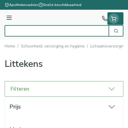
Ga naar de inhoud
Apothekersadvies
Snelle beschikbaarheid
Menu
Zoek
Product, merk, categorie...
Home
/
Schoonheid, verzorging en hygiëne
/
Lichaamsverzorging
Littekens
Filteren
Doorgaan naar productlijst
Prijs
filter