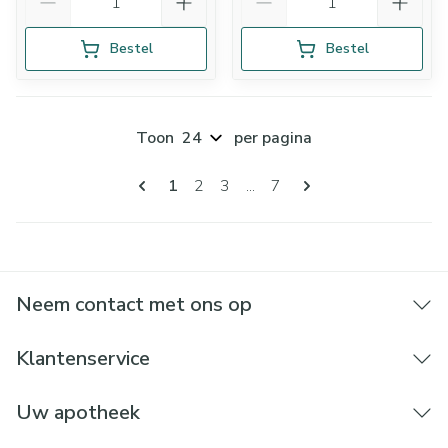
Bestel
Bestel
Toon
per pagina
Pagina's
U lees momenteel pagina
Pagina
Pagina
Pagina
1
2
3
...
7
Neem contact met ons op
Klantenservice
Uw apotheek