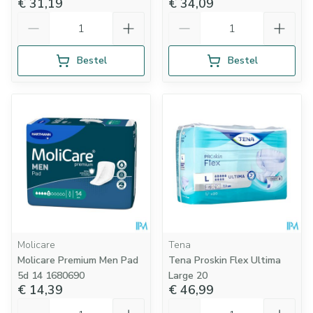
€ 31,19
€ 34,09
Aantal
Aantal
Bestel
Bestel
Molicare
Tena
Molicare Premium Men Pad
Tena Proskin Flex Ultima
5d 14 1680690
Large 20
€ 14,39
€ 46,99
Aantal
Aantal