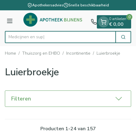
Dia 1 van 1
Ga naar de inhoud
Apothekersadvies
Snelle beschikbaarheid
0
0 artikelen
Menu
€ 0,00
Zoek
Product, merk, categorie...
Home
/
Thuiszorg en EHBO
/
Incontinentie
/
Luierbroekje
Luierbroekje
Filteren
Producten
1
-
24
van
157