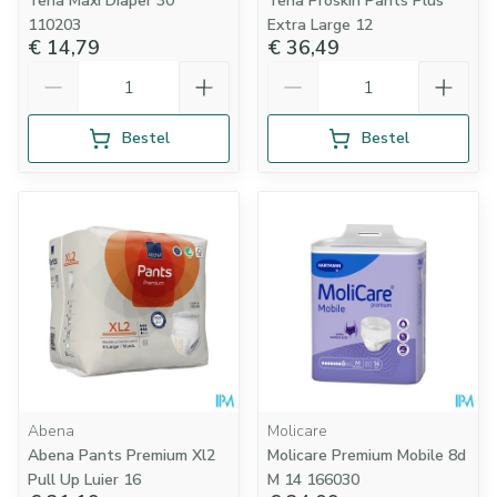
Tena Maxi Diaper 30
Tena Proskin Pants Plus
110203
Extra Large 12
€ 14,79
€ 36,49
Aantal
Aantal
Bestel
Bestel
Abena
Molicare
Abena Pants Premium Xl2
Molicare Premium Mobile 8d
Pull Up Luier 16
M 14 166030