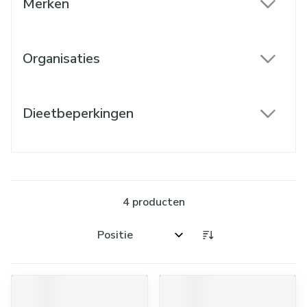
Merken
filter
Organisaties
filter
Dieetbeperkingen
filter
4
producten
Sorteer op: