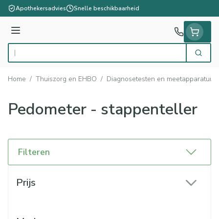
Ga naar de inhoud
Apothekersadvies
Snelle beschikbaarheid
Menu
Zoek
Product, merk, categorie...
Home
/
Thuiszorg en EHBO
/
Diagnosetesten en meetapparatuur
Pedometer - stappenteller
Filteren
Doorgaan naar productlijst
Prijs
filter