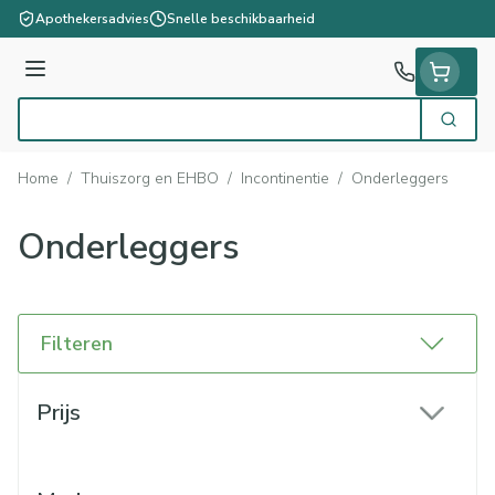
Ga naar de inhoud
Apothekersadvies
Snelle beschikbaarheid
Menu
Zoek
Product, merk, categorie...
Home
/
Thuiszorg en EHBO
/
Incontinentie
/
Onderleggers
Onderleggers
Filteren
Doorgaan naar productlijst
Prijs
filter