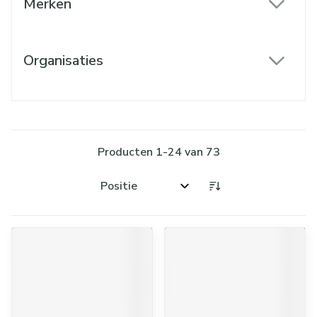
Merken
filter
Organisaties
filter
Producten
1
-
24
van
73
Sorteer op: