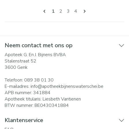
Pagina's
U lees momenteel pagina
Pagina
Pagina
Pagina
1
2
3
4
Neem contact met ons op
Apoteek G. En J. Bijnens BVBA
Stalenstraat 52
3600
Genk
Telefoon:
089 38 01 30
E-mailadres:
info@
apotheekbijnenswaterschei.be
APB nummer:
341884
Apotheek titularis:
Liesbeth Vantienen
BTW nummer:
BE0430341884
Klantenservice