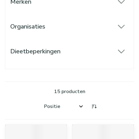
Merken
filter
Organisaties
filter
Dieetbeperkingen
filter
15
producten
Sorteer op: