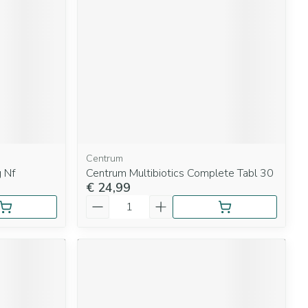
rende
Parfums en
geurproducten
Centrum
g Nf
Centrum Multibiotics Complete Tabl 30
€ 24,99
Aantal
CBD