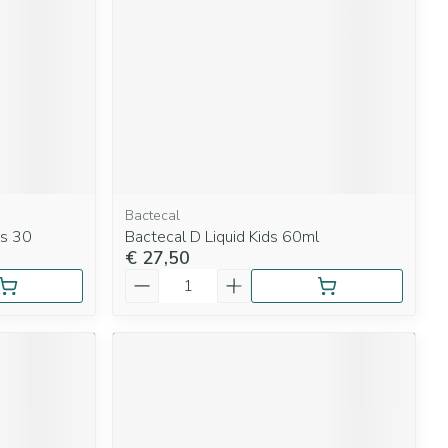
Bactecal
ps 30
Bactecal D Liquid Kids 60ml
€ 27,50
Aantal