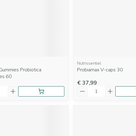
Nutrissentiel
 Gummies Probiotica
Probiamax V-caps 30
es 60
€ 37,99
Aantal