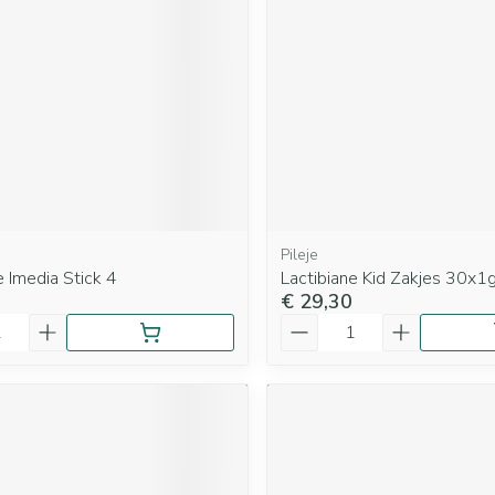
Mondmaskers
rging
Supplementen
Insectenwe
middelen
ssen
 geïrriteerde
Pileje
e Imedia Stick 4
Lactibiane Kid Zakjes 30x1
€ 29,30
Aantal
Zelfbruiner
Scheren