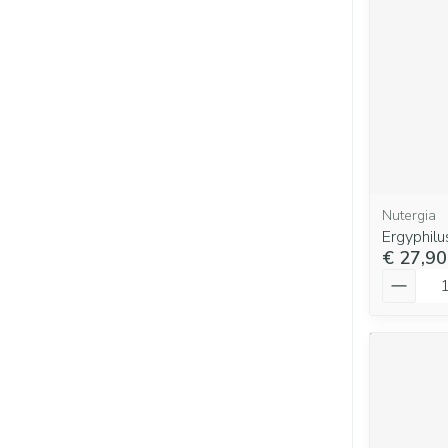
Nutergia
Ergyphil
€ 27,90
Aantal