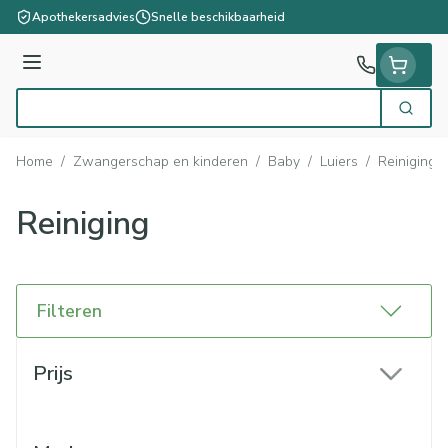
Ga naar de inhoud
Apothekersadvies
Snelle beschikbaarheid
Menu
Zoek
Product, merk, categorie...
Home
/
Zwangerschap en kinderen
/
Baby
/
Luiers
/
Reiniging
Reiniging
Filteren
Doorgaan naar productlijst
Prijs
filter