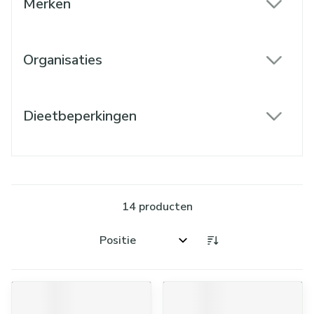
Merken
filter
Organisaties
filter
Dieetbeperkingen
filter
14
producten
Sorteer op: