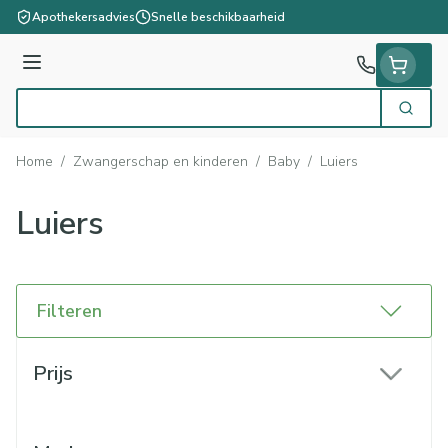
Ga naar de inhoud
Apothekersadvies
Snelle beschikbaarheid
Menu
Zoek
Product, merk, categorie...
Home
/
Zwangerschap en kinderen
/
Baby
/
Luiers
Luiers
Filteren
Doorgaan naar productlijst
Prijs
filter