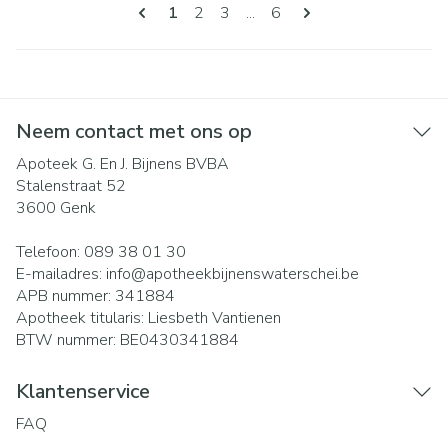
Pagina's
U lees momenteel pagina
Pagina
Pagina
Pagina
1
2
3
...
6
Neem contact met ons op
Apoteek G. En J. Bijnens BVBA
Stalenstraat 52
3600
Genk
Telefoon:
089 38 01 30
E-mailadres:
info@
apotheekbijnenswaterschei.be
APB nummer:
341884
Apotheek titularis:
Liesbeth Vantienen
BTW nummer:
BE0430341884
Klantenservice
FAQ