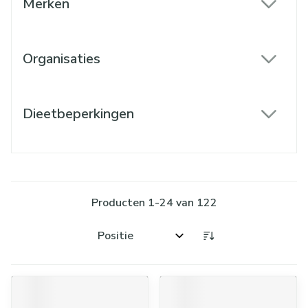
Merken
filter
Organisaties
filter
Dieetbeperkingen
filter
Producten
1
-
24
van
122
Sorteer op: