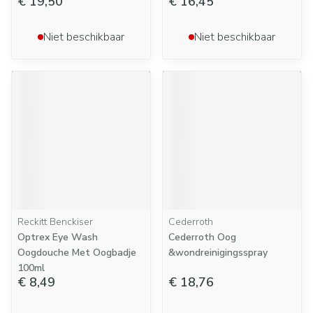
€ 19,50
€ 16,45
Niet beschikbaar
Niet beschikbaar
Reckitt Benckiser
Cederroth
Optrex Eye Wash
Cederroth Oog
Oogdouche Met Oogbadje
&wondreinigingsspray
100ml
€ 8,49
€ 18,76