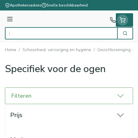
Ga naar de inhoud
Apothekersadvies
Snelle beschikbaarheid
Menu
Zoek
Product, merk, categorie...
Home
/
Schoonheid, verzorging en hygiëne
/
Gezichtsreiniging - 
Specifiek voor de ogen
Filteren
Doorgaan naar productlijst
Prijs
filter