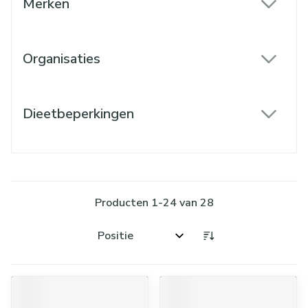
Merken
filter
Organisaties
filter
Dieetbeperkingen
filter
Producten
1
-
24
van
28
Sorteer op: