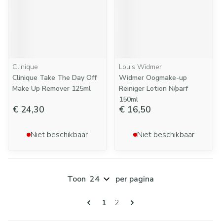
Clinique
Louis Widmer
Clinique Take The Day Off
Widmer Oogmake-up
Make Up Remover 125ml
Reiniger Lotion N/parf
150ml
€ 24,30
€ 16,50
Niet beschikbaar
Niet beschikbaar
Toon
per pagina
Pagina's
U lees momenteel pagina
Pagina
1
2