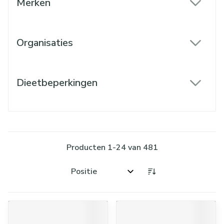
Merken
filter
Organisaties
filter
Dieetbeperkingen
filter
Producten
1
-
24
van
481
Sorteer op: