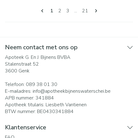
Pagina's
U lees momenteel pagina
Pagina
Pagina
Pagina
1
2
3
...
21
Neem contact met ons op
Apoteek G. En J. Bijnens BVBA
Stalenstraat 52
3600
Genk
Telefoon:
089 38 01 30
E-mailadres:
info@
apotheekbijnenswaterschei.be
APB nummer:
341884
Apotheek titularis:
Liesbeth Vantienen
BTW nummer:
BE0430341884
Klantenservice
FAQ