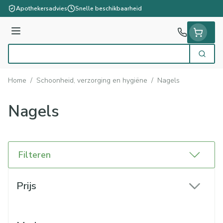
Ga naar de inhoud
Apothekersadvies
Snelle beschikbaarheid
Menu
Zoek
Product, merk, categorie...
Home
/
Schoonheid, verzorging en hygiëne
/
Nagels
Nagels
Filteren
Doorgaan naar productlijst
Prijs
filter