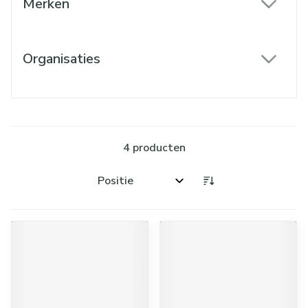
Merken
filter
Organisaties
filter
4
producten
Sorteer op: