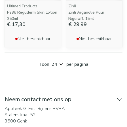
Ultimed Products
Zinli
Ps98 Reguderm Skin Lotion
Zinli Arganolie Puur
250ml
N/geraff. 15ml
€ 17,30
€ 29,99
Niet beschikbaar
Niet beschikbaar
Toon
per pagina
Neem contact met ons op
Apoteek G. En J. Bijnens BVBA
Stalenstraat 52
3600
Genk