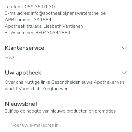
Telefoon:
089 38 01 30
E-mailadres:
info@
apotheekbijnenswaterschei.be
APB nummer:
341884
Apotheek titularis:
Liesbeth Vantienen
BTW nummer:
BE0430341884
Klantenservice
FAQ
Uw apotheek
Over ons
Nuttige links
Gezondheidsnieuws
Apotheker van
wacht
Voorschrift
Zorgtarieven
Nieuwsbrief
Blijf op de hoogte van nieuwe producten en promoties
E-mail adres