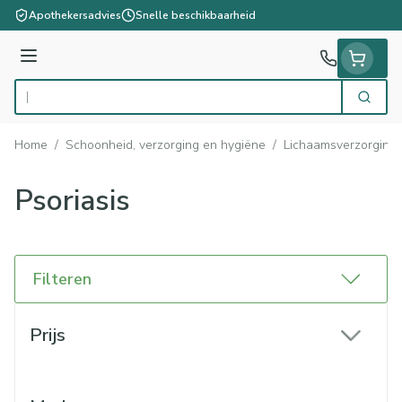
Ga naar de inhoud
Apothekersadvies
Snelle beschikbaarheid
Menu
Zoek
Product, merk, categorie...
Home
/
Schoonheid, verzorging en hygiëne
/
Lichaamsverzorging
Psoriasis
Filteren
Doorgaan naar productlijst
Prijs
filter