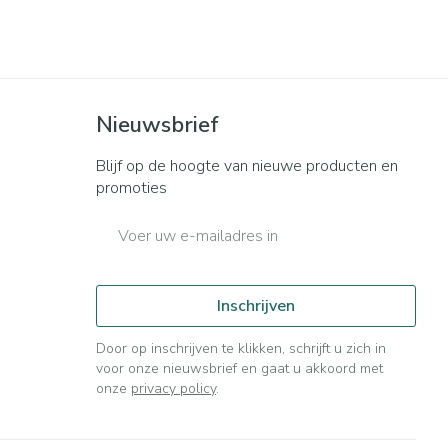
Bed
ng zon
Doorliggen - decubitis
ie
Urinewegen
Toon meer
Nieuwsbrief
id, spanning
Stoppen met roken
t en intieme
n Orthopedie
Gezichtsreiniging -
Instrumenten
Blijf op de hoogte van nieuwe producten en
sche
ontschminken
promoties
 anticonceptie
Reinigingsmelk, - crème, -
Anti tumor middelen
E-mail adres
olie en gel
jn
Tonic - lotion
orging
Anesthesie
Inschrijven
Micellair water
t
Specifiek voor de ogen
Door op inschrijven te klikken, schrijft u zich in
ie
Diverse geneesmiddelen
voor onze nieuwsbrief en gaat u akkoord met
Toon meer
onze
privacy policy
.