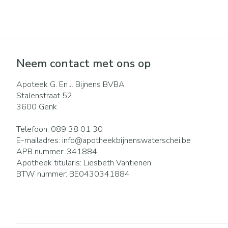
Eelt
Zuurstof
Eksteroog - lik
Ademhalingsst
Toon meer
Neem contact met ons op
Spieren en gew
Specifiek voor
Naalden en spu
Apoteek G. En J. Bijnens BVBA
Stalenstraat 52
Lichaamsverzor
Spuiten
3600
Genk
Infecties
Deodorant
Oplossing voor i
Telefoon:
089 38 01 30
Gezichtsverzorg
Naalden
E-mailadres:
info@
apotheekbijnenswaterschei.be
Luizen
APB nummer:
341884
Naalden voor in
Apotheek titularis:
Liesbeth Vantienen
pennaalden
BTW nummer:
BE0430341884
Toon meer
Diagnostica
Haar