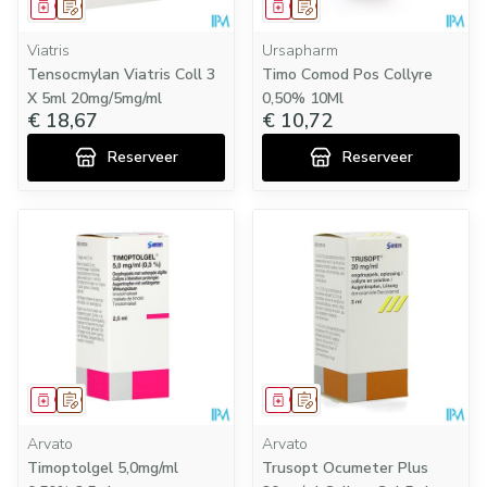
Geneesmiddel
Op voorschrift
Geneesmiddel
Op voorschrift
Viatris
Ursapharm
Tensocmylan Viatris Coll 3
Timo Comod Pos Collyre
X 5ml 20mg/5mg/ml
0,50% 10Ml
€ 18,67
€ 10,72
Reserveer
Reserveer
Geneesmiddel
Op voorschrift
Geneesmiddel
Op voorschrift
Arvato
Arvato
Timoptolgel 5,0mg/ml
Trusopt Ocumeter Plus