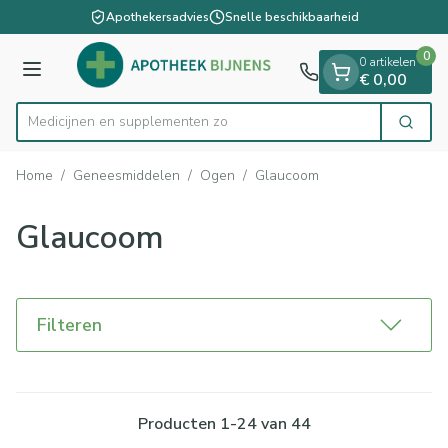
Dia 1 van 1
Ga naar de inhoud
Apothekersadvies
Snelle beschikbaarheid
0
0 artikelen
Menu
€ 0,00
Medicijnen e
Zoek
Product, merk, categorie...
Home
/
Geneesmiddelen
/
Ogen
/
Glaucoom
Glaucoom
Filteren
Producten
1
-
24
van
44