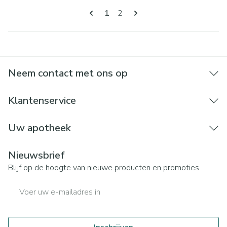
Pagina's
U lees momenteel pagina
Pagina
1
2
Neem contact met ons op
Klantenservice
Uw apotheek
Nieuwsbrief
Blijf op de hoogte van nieuwe producten en promoties
E-mail adres