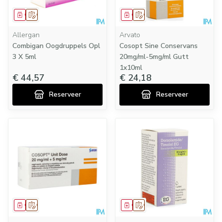
Geneesmiddel
Op voorschrift
Geneesmiddel
Op voorschrift
Allergan
Arvato
Combigan Oogdruppels Opl
Cosopt Sine Conservans
3 X 5ml
20mg/ml-5mg/ml Gutt
1x10ml
€ 44,57
€ 24,18
Reserveer
Reserveer
Geneesmiddel
Op voorschrift
Geneesmiddel
Op voorschrift