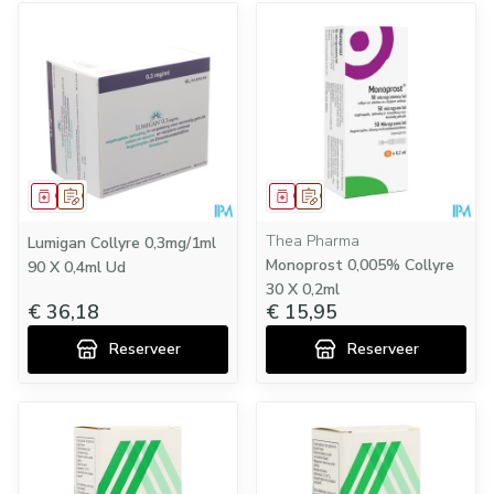
Geneesmiddel
Op voorschrift
Geneesmiddel
Op voorschrift
Thea Pharma
Lumigan Collyre 0,3mg/1ml
Monoprost 0,005% Collyre
90 X 0,4ml Ud
30 X 0,2ml
€ 36,18
€ 15,95
Reserveer
Reserveer