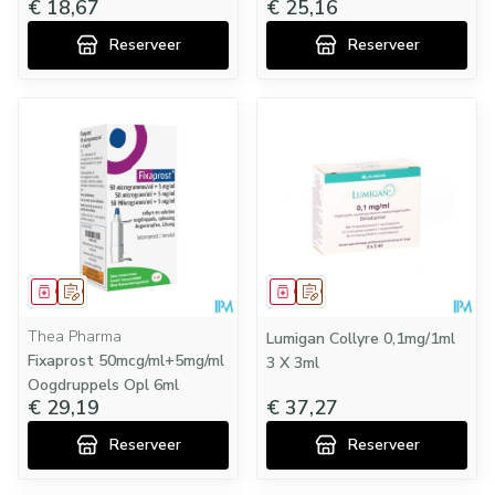
€ 18,67
€ 25,16
Reserveer
Reserveer
Geneesmiddel
Op voorschrift
Geneesmiddel
Op voorschrift
Thea Pharma
Lumigan Collyre 0,1mg/1ml
Fixaprost 50mcg/ml+5mg/ml
3 X 3ml
Oogdruppels Opl 6ml
€ 29,19
€ 37,27
Reserveer
Reserveer