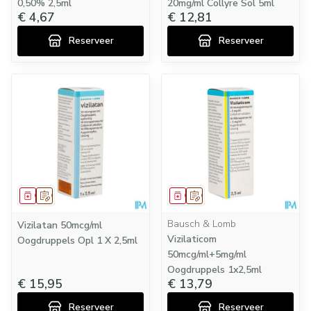
0,50% 2,5ml
20mg/ml Collyre Sol 5ml
€ 4,67
€ 12,81
Reserveer
Reserveer
Geneesmiddel
Op voorschrift
Geneesmiddel
Op voorschrift
Bausch & Lomb
Vizilatan 50mcg/ml
Vizilaticom
Oogdruppels Opl 1 X 2,5ml
50mcg/ml+5mg/ml
Oogdruppels 1x2,5ml
€ 15,95
€ 13,79
Reserveer
Reserveer