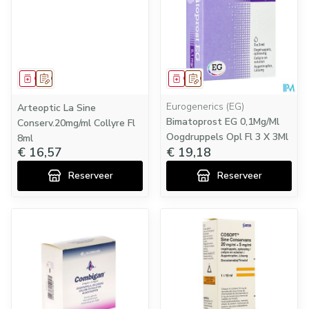
Geneesmiddel
Op voorschrift
Geneesmiddel
Op voorschrift
Eurogenerics (EG)
Arteoptic La Sine
Bimatoprost EG 0,1Mg/Ml
Conserv.20mg/ml Collyre Fl
Oogdruppels Opl Fl 3 X 3Ml
8ml
€ 16,57
€ 19,18
Reserveer
Reserveer