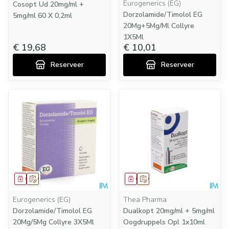
Eurogenerics (EG)
Cosopt Ud 20mg/ml +
Dorzolamide/Timolol EG
5mg/ml 60 X 0,2ml
20Mg+5Mg/Ml Collyre
1X5Ml
€ 19,68
€ 10,01
Reserveer
Reserveer
Geneesmiddel
Op voorschrift
Geneesmiddel
Op voorschrift
Eurogenerics (EG)
Thea Pharma
Dorzolamide/Timolol EG
Dualkopt 20mg/ml + 5mg/ml
20Mg/5Mg Collyre 3X5Ml
Oogdruppels Opl 1x10ml