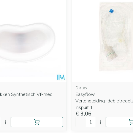
Mondmaskers
rging
Supplementen
Insectenwe
middelen
ssen
 geïrriteerde
Dialex
ekken Synthetisch Vf-med
Easyflow
Zelfbruiner
Scheren
Verlengleiding+debietregel
inspuit 1
€ 3,06
Aantal