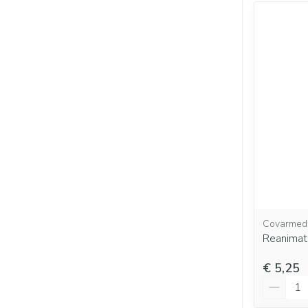
Covarmed
Reanimati
€ 5,25
Aantal