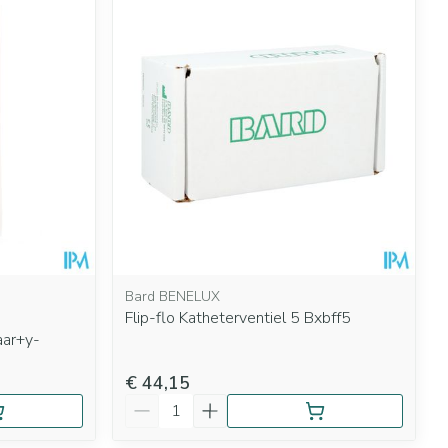
rende
Parfums en
geurproducten
Bard BENELUX
Flip-flo Katheterventiel 5 Bxbff5
CBD
aar+y-
€ 44,15
Aantal