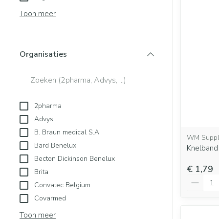
Blaren
Creme, gel en s
Aerosol access
Toon meer
Eelt
Zuurstof
Eksteroog - lik
Ademhalingsst
Toon meer
Organisaties
filter
Spieren en gew
Specifiek voor
Naalden en spu
2pharma
Lichaamsverzor
Spuiten
Advys
Infecties
Deodorant
Oplossing voor i
B. Braun medical S.A.
WM Suppl
Gezichtsverzorg
Naalden
Bard Benelux
Knelband
Luizen
Becton Dickinson Benelux
Naalden voor in
€ 1,79
Brita
pennaalden
Aantal
Convatec Belgium
Toon meer
Diagnostica
Covarmed
Toon meer