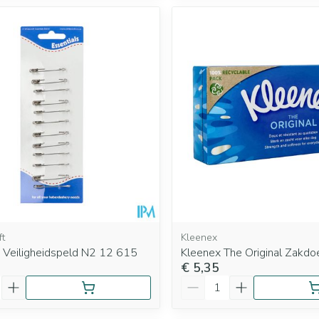
ft
Kleenex
 Veiligheidspeld N2 12 615
Kleenex The Original Zakd
€ 5,35
Aantal