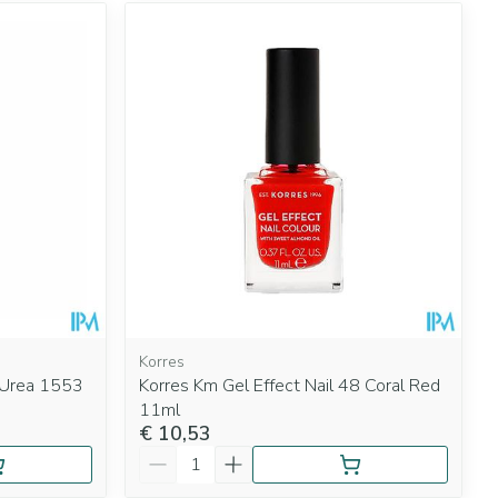
Korres
m Urea 1553
Korres Km Gel Effect Nail 48 Coral Red
11ml
€ 10,53
Aantal