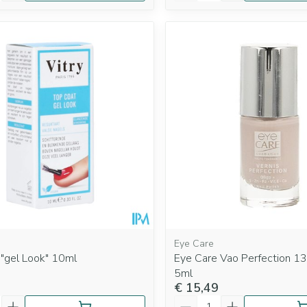
Eye Care
 "gel Look" 10ml
Eye Care Vao Perfection 1
5ml
€ 15,49
Aantal