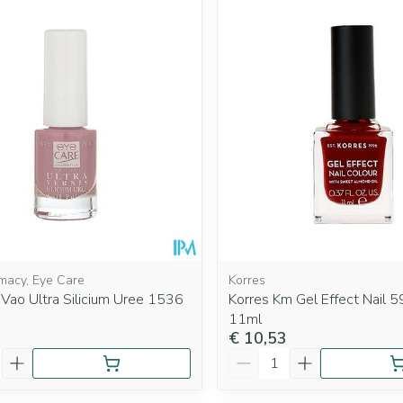
macy, Eye Care
Korres
Vao Ultra Silicium Uree 1536
Korres Km Gel Effect Nail 
11ml
€ 10,53
Aantal