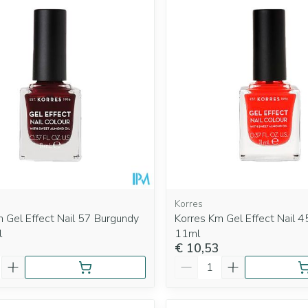
Mondmaskers
rging
Supplementen
Insectenwe
middelen
ssen
 geïrriteerde
Korres
 Gel Effect Nail 57 Burgundy
Korres Km Gel Effect Nail 4
Zelfbruiner
Scheren
l
11ml
€ 10,53
Aantal