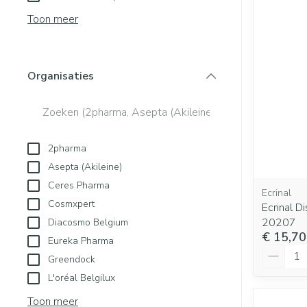
Blaren
Creme, gel en s
Aerosol access
Toon meer
Eelt
Zuurstof
Eksteroog - lik
Ademhalingsst
Toon meer
Organisaties
filter
Spieren en gew
Specifiek voor
Naalden en spu
2pharma
Lichaamsverzor
Spuiten
Asepta (Akileine)
Infecties
Deodorant
Oplossing voor i
Ceres Pharma
Ecrinal
Gezichtsverzorg
Naalden
Cosmxpert
Ecrinal D
Luizen
20207
Diacosmo Belgium
Naalden voor in
€ 15,70
Eureka Pharma
pennaalden
Aantal
Greendock
Toon meer
Diagnostica
L'oréal Belgilux
Toon meer