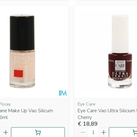
Posay
Eye Care
iane Make Up Vao Silicum
Eye Care Vao Ultra Siliciu
 6ml
Cherry
€ 18,89
Aantal