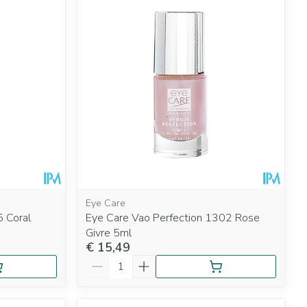
rende
Parfums en
geurproducten
Eye Care
5 Coral
Eye Care Vao Perfection 1302 Rose
CBD
Givre 5ml
€ 15,49
Aantal