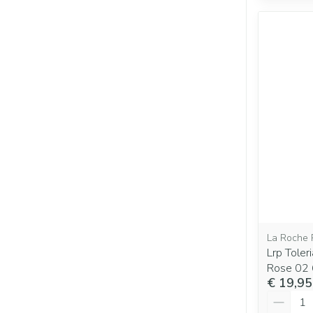
La Roche 
Lrp Toler
Rose 02
€ 19,95
Aantal