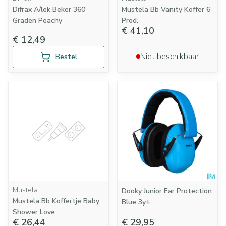
Difrax A/lek Beker 360
Mustela Bb Vanity Koffer 6
Graden Peachy
Prod.
€ 41,10
€ 12,49
Niet beschikbaar
Bestel
Mustela
Dooky Junior Ear Protection
Mustela Bb Koffertje Baby
Blue 3y+
Shower Love
€ 26,44
€ 29,95