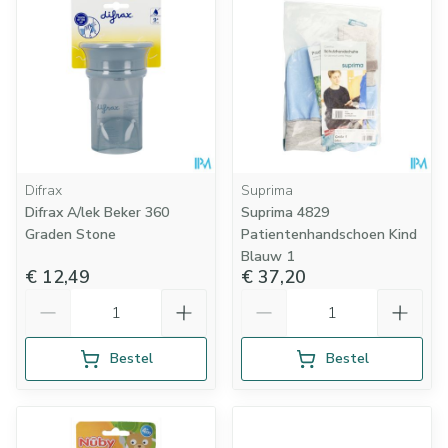
Difrax
Suprima
Difrax A/lek Beker 360
Suprima 4829
Graden Stone
Patientenhandschoen Kind
Blauw 1
€ 12,49
€ 37,20
Aantal
Aantal
Bestel
Bestel