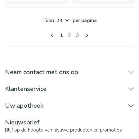
Toon
per pagina
Pagina's
U lees momenteel pagina
Pagina
Pagina
1
2
3
Neem contact met ons op
Klantenservice
Uw apotheek
Nieuwsbrief
Blijf op de hoogte van nieuwe producten en promoties