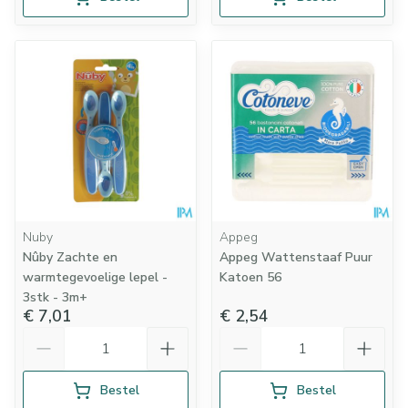
Nuby
Appeg
Nûby Zachte en
Appeg Wattenstaaf Puur
warmtegevoelige lepel -
Katoen 56
3stk - 3m+
€ 7,01
€ 2,54
Aantal
Aantal
Bestel
Bestel