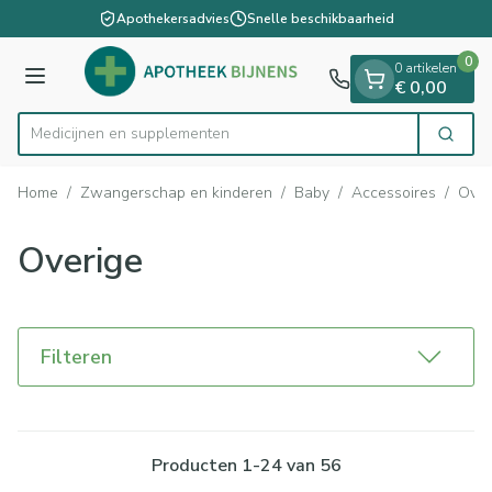
Dia 1 van 1
Ga naar de inhoud
Apothekersadvies
Snelle beschikbaarheid
0
0 artikelen
Menu
€ 0,00
Medic
Zoek
Product, merk, categorie...
Home
/
Zwangerschap en kinderen
/
Baby
/
Accessoires
/
Over
Overige
Filteren
Producten
1
-
24
van
56