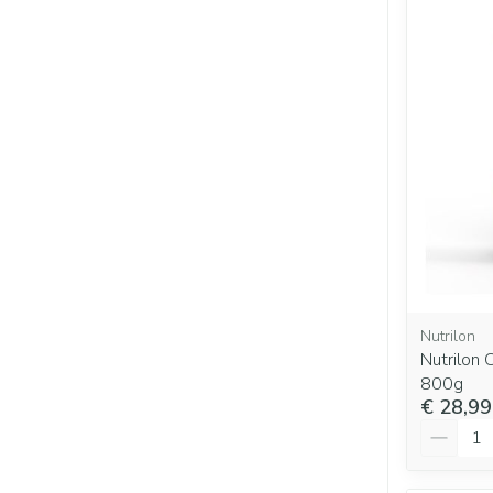
Nutrilon
Nutrilon
800g
€ 28,99
Aantal