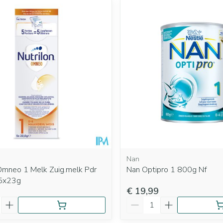
Nan
 Omneo 1 Melk Zuig.melk Pdr
Nan Optipro 1 800g Nf
k5x23g
€ 19,99
Aantal