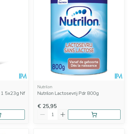
rende
Parfums en
geurproducten
Nutrilon
k 1 5x23g Nf
Nutrilon Lactosevrij Pdr 800g
CBD
€ 25,95
Aantal