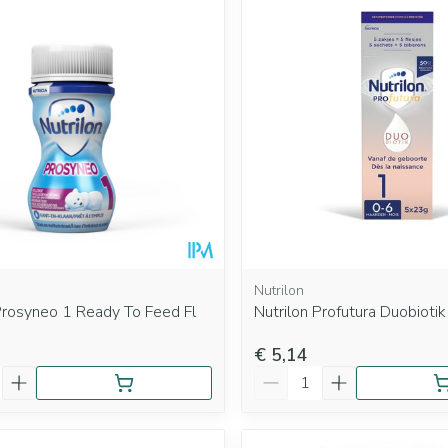
Mondmaskers
rging
Supplementen
Insectenwe
middelen
ssen
 geïrriteerde
Nutrilon
Prosyneo 1 Ready To Feed Fl
Nutrilon Profutura Duobioti
Zelfbruiner
Scheren
€ 5,14
Aantal