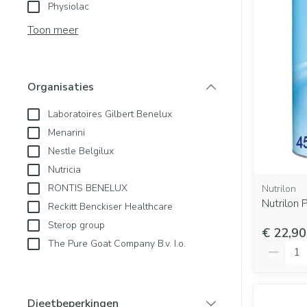
Aerosol toestel
Physiolac
Blaren
Creme, gel en s
Aerosol access
Toon meer
Eelt
Zuurstof
Eksteroog - lik
Ademhalingsst
Toon meer
Organisaties
filter
Laboratoires Gilbert Benelux
Spieren en gew
Menarini
Specifiek voor
Naalden en spu
Nestle Belgilux
Lichaamsverzor
Spuiten
Nutricia
Infecties
RONTIS BENELUX
Nutrilon
Deodorant
Oplossing voor i
Nutrilon 
Reckitt Benckiser Healthcare
Gezichtsverzorg
Naalden
Sterop group
Luizen
€ 22,90
Naalden voor in
The Pure Goat Company B.v. I.o.
Aantal
pennaalden
Toon meer
Diagnostica
Dieetbeperkingen