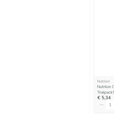
Nutrilon
Nutrilon
Trialpac
€ 5,34
Aantal