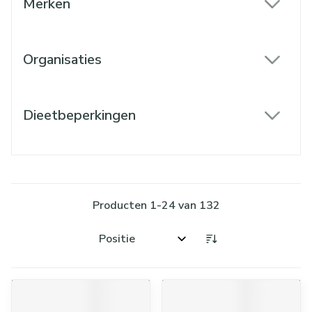
Merken
filter
Organisaties
filter
Dieetbeperkingen
filter
Producten
1
-
24
van
132
Sorteer op: