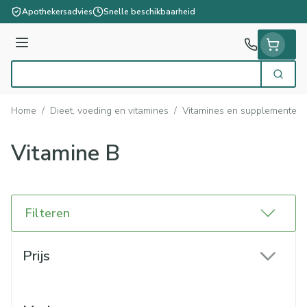
Ga naar de inhoud
Apothekersadvies
Snelle beschikbaarheid
Menu
Zoek
Product, merk, categorie...
Home
/
Dieet, voeding en vitamines
/
Vitamines en supplementen
Vitamine B
Filteren
Doorgaan naar productlijst
Prijs
filter