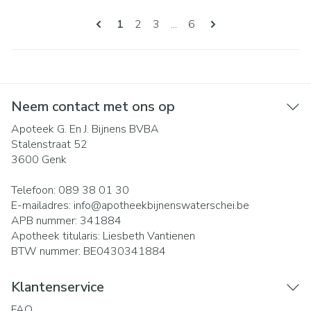
Pagina's
U lees momenteel pagina
Pagina
Pagina
Pagina
1
2
3
...
6
Neem contact met ons op
Apoteek G. En J. Bijnens BVBA
Stalenstraat 52
3600
Genk
Telefoon:
089 38 01 30
E-mailadres:
info@
apotheekbijnenswaterschei.be
APB nummer:
341884
Apotheek titularis:
Liesbeth Vantienen
BTW nummer:
BE0430341884
Klantenservice
FAQ