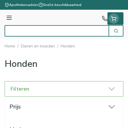
Ga naar de inhoud
Apothekersadvies
Snelle beschikbaarheid
Menu
Zoek
Product, merk, categorie...
Home
/
Dieren en insecten
/
Honden
Honden
Filteren
Doorgaan naar productlijst
Prijs
filter