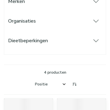
Merken
filter
Organisaties
filter
Dieetbeperkingen
filter
4
producten
Sorteer op: