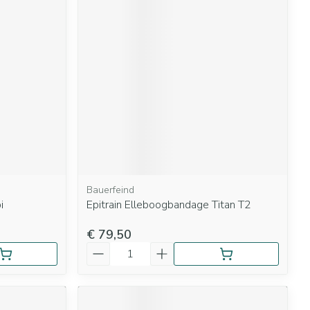
rende
Parfums en
geurproducten
Bauerfeind
CBD
i
Epitrain Elleboogbandage Titan T2
€ 79,50
Aantal