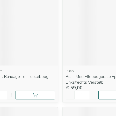
Mondmaskers
rging
Supplementen
Insectenwe
middelen
ssen
 geïrriteerde
t
Push
Zelfbruiner
Scheren
st Bandage Tenniselleboog
Push Med Elleboogbrace Ep
Links/rechts Verstelb.
€ 59,00
Aantal