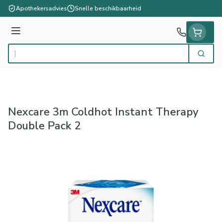
Ga naar de inhoud
Apothekersadvies
Snelle beschikbaarheid
Menu
Zoek
Product, merk, categorie...
Nexcare 3m Coldhot Instant Therapy
Double Pack 2