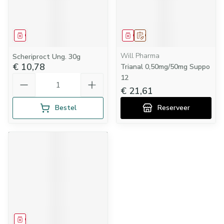
Geneesmiddel
Geneesmiddel
Op voorschrift
Will Pharma
Scheriproct Ung. 30g
€ 10,78
Trianal 0,50mg/50mg Suppo
Aantal
12
€ 21,61
Bestel
Reserveer
Geneesmiddel