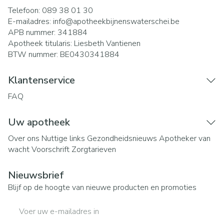
Telefoon:
089 38 01 30
E-mailadres:
info@
apotheekbijnenswaterschei.be
APB nummer:
341884
Apotheek titularis:
Liesbeth Vantienen
BTW nummer:
BE0430341884
Klantenservice
FAQ
Uw apotheek
Over ons
Nuttige links
Gezondheidsnieuws
Apotheker van
wacht
Voorschrift
Zorgtarieven
Nieuwsbrief
Blijf op de hoogte van nieuwe producten en promoties
E-mail adres