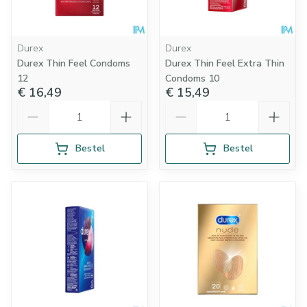
Durex
Durex
Durex Thin Feel Condoms
Durex Thin Feel Extra Thin
12
Condoms 10
€ 16,49
€ 15,49
Aantal
Aantal
Bestel
Bestel