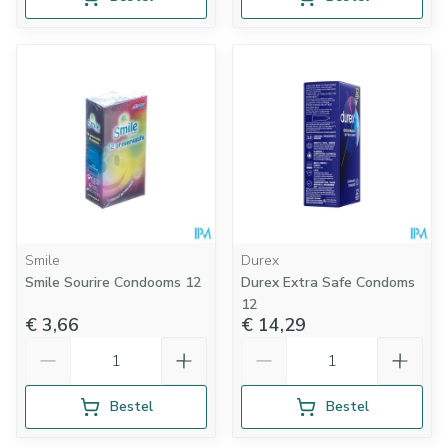
Smile
Durex
Smile Sourire Condooms 12
Durex Extra Safe Condoms
12
€ 3,66
€ 14,29
Aantal
Aantal
Bestel
Bestel