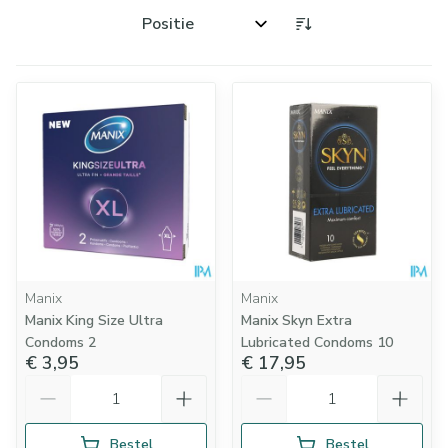
Sorteer op:
Manix
Manix
Manix King Size Ultra
Manix Skyn Extra
Condoms 2
Lubricated Condoms 10
€ 3,95
€ 17,95
Aantal
Aantal
Bestel
Bestel