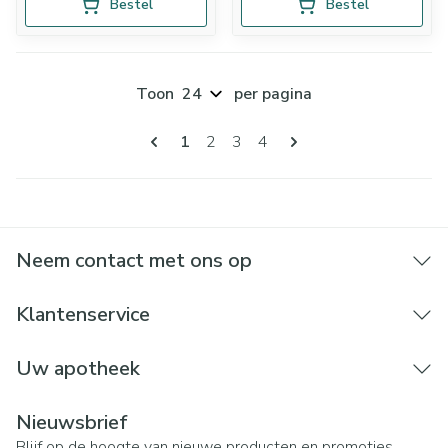
Bestel
Bestel
Toon
per pagina
Pagina's
U lees momenteel pagina
Pagina
Pagina
Pagina
1
2
3
4
Neem contact met ons op
Klantenservice
Uw apotheek
Nieuwsbrief
Blijf op de hoogte van nieuwe producten en promoties