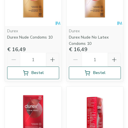
Durex
Durex
Durex Nude Condoms 10
Durex Nude No Latex
Condoms 10
€ 16,49
€ 16,49
Aantal
Aantal
Bestel
Bestel