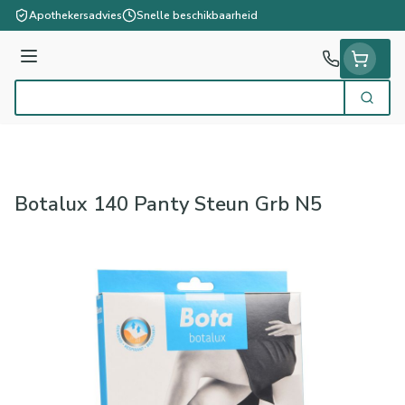
Ga naar de inhoud
Apothekersadvies
Snelle beschikbaarheid
Menu
Zoek
Product, merk, categorie...
Botalux 140 Panty Steun Grb N5